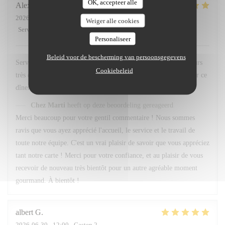
OK, accepteer alle
Alexandre
F
2026-07-01
- 20:45 - Gasten 3
Weiger alle cookies
Service
:
5
/5
Atmosfeer
:
5
/5
Keuken
:
5
/5
Kwaliteit / Prijs
:
5
/5
Personaliseer
Beleid voor de bescherming van persoonsgegevens
Service et personnel au top . Quand au menu le choix est toujours
Cookiebeleid
très difficile , Tant de bonne préparation à déguster . Merci pour ce
dîner 👍 À bientôt
Chez Marti
heeft op deze beoordeling gereageerd
Merci beaucoup pour votre gentil commentaire ! Nous sommes
ravis que vous ayez apprécié l'accueil, le service et le travail de
toute notre équipe. C'est un vrai plaisir de savoir que vous appréciez
tant notre carte ! Merci pour votre confiance, et au plaisir de vous
recevoir de nouveau très bientôt pour un autre agréable moment
gourmand. À bientôt !
albert
G
2026-06-30
- 12:00 - Gasten 2