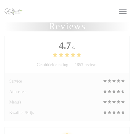
Cookies beheer paneel
Reviews
4.7
/5
Gemiddelde rating —
1853 reviews
Service
Atmosfeer
Menu's
Kwaliteit/Prijs