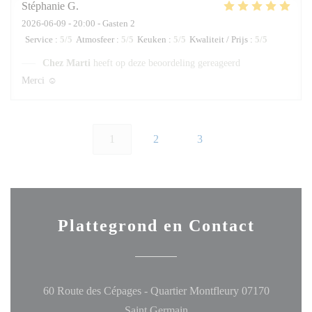
Stéphanie
G
2026-06-09
- 20:00 - Gasten 2
Service
:
5
/5
Atmosfeer
:
5
/5
Keuken
:
5
/5
Kwaliteit / Prijs
:
5
/5
Chez Marti
heeft op deze beoordeling gereageerd
Merci ☺️
1
2
3
Plattegrond en Contact
60 Route des Cépages - Quartier Montfleury 07170
((opent in een nieuw venster
Saint Germain