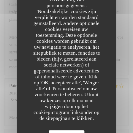
Cadre agréable, excellente cuisine avec un service
persoonsgegevens.
'Noodzakelijke' cookies zijn
irréprochable...que demander de plus ? Nous y retournerons avec
verplicht en worden standaard
plaisir.
geïnstalleerd. Andere optionele
cookies vereisen uw
Chez Marti
heeft op deze beoordeling gereageerd
toestemming. Deze optionele
Merci beaucoup pour votre superbe retour ! Nous sommes ravis que
cookies worden gebruikt om
vous ayez apprécié le cadre, notre cuisine ainsi que la qualité du
uw navigatie te analyseren, het
service. Votre satisfaction est notre plus belle récompense. Nous
sitepubliek te meten, functies te
bieden (bijv. gerelateerd aan
serons très heureux de vous accueillir à nouveau pour un prochain
sociale netwerken) of
moment gourmand. À très bientôt !
gepersonaliseerde advertenties
of inhoud weer te geven. Klik
op 'OK, accepteer alle', 'Weiger
Patricia
L
alle' of 'Personaliseer' om uw
2026-07-02
- 12:00 - Gasten 3
voorkeuren te beheren. U kunt
uw keuzes op elk moment
Service
:
5
/5
Atmosfeer
:
4
/5
Keuken
:
4
/5
Kwaliteit / Prijs
:
4
/5
wijzigen door op het
Chez Marti
heeft op deze beoordeling gereageerd
cookiepictogram linksonder op
Merci.
de sitepagina's te klikken.