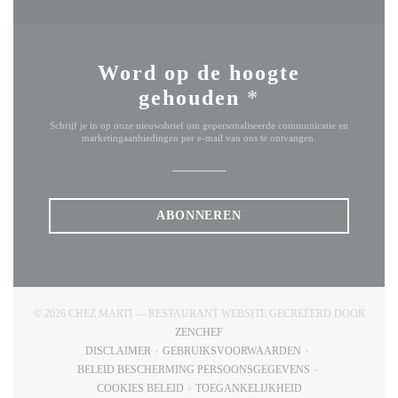
Word op de hoogte
gehouden
*
Schrijf je in op onze nieuwsbrief om gepersonaliseerde communicatie en
marketingaanbiedingen per e-mail van ons te ontvangen.
ABONNEREN
© 2026 CHEZ MARTI — RESTAURANT WEBSITE GECREËERD DOOR
((OPENT IN EEN NIEUW VENSTER))
ZENCHEF
DISCLAIMER
GEBRUIKSVOORWAARDEN
((OPENT IN EEN NIEUW VENSTER))
((OPENT IN EEN NIEUW VENSTE
BELEID BESCHERMING PERSOONSGEGEVENS
((OPENT IN EEN NIEUW VENSTER))
COOKIES BELEID
TOEGANKELIJKHEID
((OPENT IN EEN NIEUW VENSTER))
((OPENT IN EEN NIEUW VENS