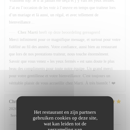
Vraiment top. Je n’ai jamais été déçu et j’y vais les yeux fermés.
J’ai eu l’occasion de les voir à l’œuvre en temps que traiteur lors
d’un mariage et là aussi, un régal, et avec tellement de
bienveillance…
Chez Marti
heeft op deze beoordeling gereageerd
Merci infiniment pour ce magnifique message, et surtout pour votre
fidélité au fil des années. Votre confiance, aussi bien au restaurant
que lors de nos prestations traiteur, nous touche énormément.
Savoir que vous venez « les yeux fermés » est sans doute le plus
beau des compliments pour toute notre équipe. Un grand merci
pour votre gentillesse et votre bienveillance. C'est toujours un
véritable plaisir de vous accueillir chez Marti. À très bientôt ! ❤️
Christian
M
2026-07-04
- 12:30 - Gasten 5
Het restaurant en zijn partners
Service
:
5
/5
Atmosfeer
:
4
/5
Keuken
:
4
/5
Kwaliteit / Prijs
:
4
/5
gebruiken cookies op deze site,
wat kan leiden tot de
verzameling van