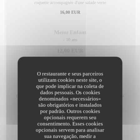
roquette accompagnée d'une salade verte
16,00 EUR
Menu Enfant
- 10 ans
12,00 EUR
PLATS AU CHOIX
O restaurante e seus parceiros
utilizam cookies neste site, o
que pode implicar na coleta de
Burger
dados pessoais. Os cookies
pain, steak hache, raclette, ketchup Accompagné de Frites ou
denominados «necessários»
Légumes
são obrigatórios e instalados
por padrão. Outros cookies
opcionais requerem seu
Steak haché
consentimento. Esses cookies
Accompagné de Frites ou Légumes
opcionais servem para analisar
sua navegação, medir a