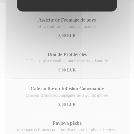
6,50 EUR
Assiette de Fromage de pays
et sa confiture du moment maison
8,00 EUR
Duo de Profiteroles
2 Choux, glace vanille, sauce chocolat, chantilly
9,00 EUR
Café ou thé ou Infusion Gourmande
Boisson chaude accompagnée de 3 gourmandises
9,00 EUR
Pavlova pêche
meringue délicatement croustillante, sorbet pêche de vigne,