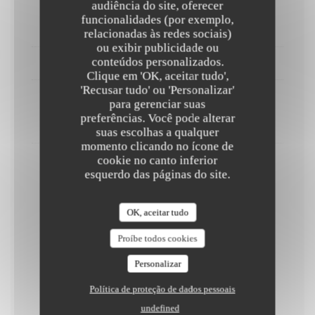
audiência do site, oferecer
funcionalidades (por exemplo,
Gratin de ravioles à la crème
relacionadas às redes sociais)
ou exibir publicidade ou
conteúdos personalizados.
DESSERT AU CHOIX
Clique em 'OK, aceitar tudo',
'Recusar tudo' ou 'Personalizar'
para gerenciar suas
Deux boules de glace
preferências. Você pode alterar
Au choix
suas escolhas a qualquer
momento clicando no ícone de
cookie no canto inferior
Faisselle
esquerdo das páginas do site.
OK, aceitar tudo
Gourmandises
Proíbe todos cookies
Personalizar
Faisselle de vache
accompagnement au choix crème, miel, coulis, crème de
Política de proteção de dados pessoais
marron
undefined