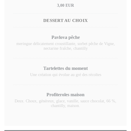
3,00 EUR
DESSERT AU CHOIX
Pavlova pêche
meringue délicatement croustillante, sorbet pêche de Vigne,
nectarine fraîche, chantilly
Tartelettes du moment
Une création qui évolue au gré des récoltes
Profiteroles maison
Deux. Choux, généreux, glace, vanille, sauce chocolat, 66 %,
chantilly, maison.