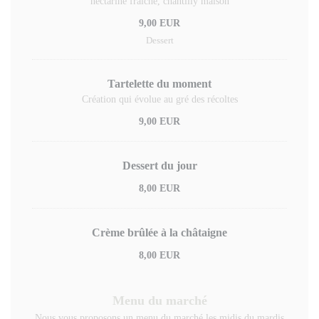
nectarine fraîche, chantilly maison
9,00 EUR
Dessert
Tartelette du moment
Création qui évolue au gré des récoltes
9,00 EUR
Dessert du jour
8,00 EUR
Crème brûlée à la châtaigne
8,00 EUR
Menu du marché
Nous vous proposons un menu du marché les midis du mardis