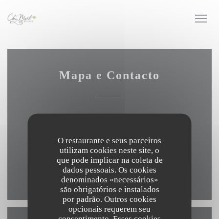
Painel de Gerenciamento de Cookies
Mapa e Contacto
60 Route des Cépages - Quartier Montfleury 07170
((abre numa nova janela))
Saint Germain
O restaurante e seus parceiros
utilizam cookies neste site, o
04 75 94 88 83
que pode implicar na coleta de
dados pessoais. Os cookies
Facebook ((abre numa nova janela
Instagram ((abre numa nova
denominados «necessários»
são obrigatórios e instalados
por padrão. Outros cookies
opcionais requerem seu
consentimento. Esses cookies