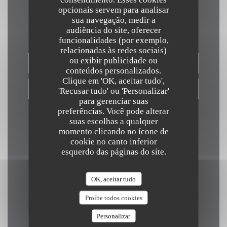
opcionais servem para analisar
Contacte-nos
sua navegação, medir a
audiência do site, oferecer
funcionalidades (por exemplo,
relacionadas às redes sociais)
ou exibir publicidade ou
RESERVAR UMA MESA
conteúdos personalizados.
Clique em 'OK, aceitar tudo',
VOUCHERS
'Recusar tudo' ou 'Personalizar'
para gerenciar suas
preferências. Você pode alterar
suas escolhas a qualquer
momento clicando no ícone de
cookie no canto inferior
esquerdo das páginas do site.
OK, aceitar tudo
Mantenha-se atualizado
*
Proíbe todos cookies
Subscrever a nossa newsletter para receber comunicações personalizadas
e ofertas de marketing por correio eletrónico da nossa parte.
Personalizar