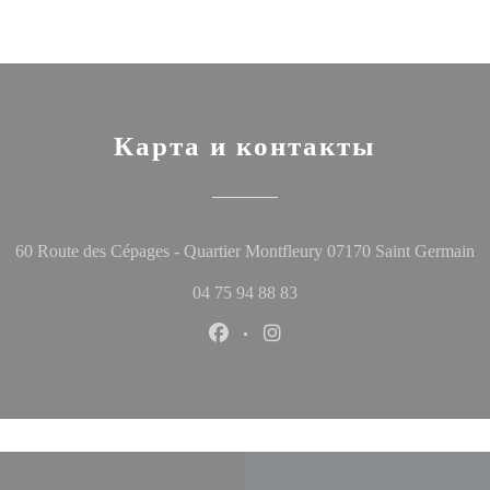
Карта и контакты
((
60 Route des Cépages - Quartier Montfleury 07170 Saint Germain
04 75 94 88 83
Facebook ((открывается в новом
Instagram ((открывается в