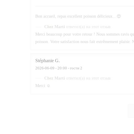
Bon accueil, repas excellent poisson délicieux…😍
Chez Marti
ответил(а) на этот отзыв
Merci beaucoup pour votre retour ! Nous sommes ravis que v
poisson. Votre satisfaction nous fait extrêmement plaisir. N
Stéphanie
G
2026-06-09
- 20:00 - гости 2
Chez Marti
ответил(а) на этот отзыв
Merci ☺️