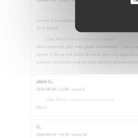
2026-07-01
- 20:45 - гости 3
Service et personnel au top . Quand au menu le choix est t
👍 À bientôt
Chez Marti
ответил(а) на этот отзыв
Merci beaucoup pour votre gentil commentaire ! Nous sommes
équipe. C'est un vrai plaisir de savoir que vous appréciez 
nouveau très bientôt pour un autre agréable moment gour
albert
G
2026-06-30
- 12:00 - гости 2
Chez Marti
ответил(а) на этот отзыв
Merci.
G
2026-06-10
- 19:30 - гости 16