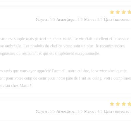
Услуги
:
5
/5
Атмосфера
:
5
/5
Меню
:
5
/5
Цена / качество
 carte est simple mais permet un choix varié. Le vin était excellent et le service
errasse ombragée. Les produits du chef en vente sont un plus. Je recommanderai
ognassier du restaurant et qui est simplement exceptionnelle.
avis que vous ayez apprécié l'accueil, notre cuisine, le service ainsi que le
ent pour votre coup de cœur pour notre pâte de fruit au coing, votre complime
nouveau chez Marti !
Услуги
:
5
/5
Атмосфера
:
5
/5
Меню
:
4
/5
Цена / качество