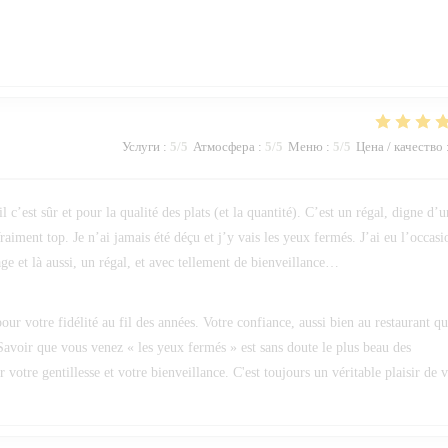
Услуги
:
5
/5
Атмосфера
:
5
/5
Меню
:
5
/5
Цена / качество
c’est sûr et pour la qualité des plats (et la quantité). C’est un régal, digne d’u
raiment top. Je n’ai jamais été déçu et j’y vais les yeux fermés. J’ai eu l’occasi
ge et là aussi, un régal, et avec tellement de bienveillance…
ur votre fidélité au fil des années. Votre confiance, aussi bien au restaurant q
Savoir que vous venez « les yeux fermés » est sans doute le plus beau des
otre gentillesse et votre bienveillance. C'est toujours un véritable plaisir de 