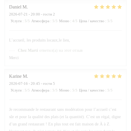
Daniel
M
2026-07-21
- 20:00 - гости 2
Услуги
:
5
/5
Атмосфера
:
5
/5
Меню
:
4
/5
Цена / качество
:
5
/5
L’accueil, les produits locaux,le lieu,
Chez Marti
ответил(а) на этот отзыв
Merci
Karine
M
2026-07-16
- 20:45 - гости 5
Услуги
:
5
/5
Атмосфера
:
5
/5
Меню
:
5
/5
Цена / качество
:
5
/5
Je recommande le restaurant sans modération pour l’accueil c’est
sûr et pour la qualité des plats (et la quantité). C’est un régal, digne
d’un grand restaurant ! En plus tout est fait maison de À à Z.