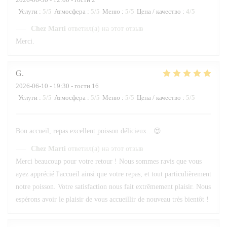
Услуги
:
5
/5
Атмосфера
:
5
/5
Меню
:
5
/5
Цена / качество
:
4
/5
Chez Marti
ответил(а) на этот отзыв
Merci.
G
2026-06-10
- 19:30 - гости 16
Услуги
:
5
/5
Атмосфера
:
5
/5
Меню
:
5
/5
Цена / качество
:
5
/5
Bon accueil, repas excellent poisson délicieux…😍
Chez Marti
ответил(а) на этот отзыв
Merci beaucoup pour votre retour ! Nous sommes ravis que vous
ayez apprécié l'accueil ainsi que votre repas, et tout particulièrement
notre poisson. Votre satisfaction nous fait extrêmement plaisir. Nous
espérons avoir le plaisir de vous accueillir de nouveau très bientôt !