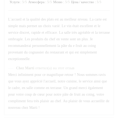
Услуги
:
5
/5
Атмосфера
:
5
/5
Меню
:
5
/5
Цена / качество
:
5
/5
L'accueil et la qualité des plats est au meilleur niveau. La carte est
simple mais permet un choix varié. Le vin était excellent et le
service discret, rapide et efficace. La salle très agréable et la terrasse
ombragée. Les produits du chef en vente sont un plus. Je
recommanderai personnellement la pâte du e fruit au coing
provenant du cognassier du restaurant et qui est simplement
exceptionnelle.
Chez Marti
ответил(а) на этот отзыв
Merci infiniment pour ce magnifique retour ! Nous sommes ravis
que vous ayez apprécié l'accueil, notre cuisine, le service ainsi que
le cadre, en salle comme en terrasse. Un grand merci également
pour votre coup de cœur pour notre pâte de fruit au coing, votre
compliment fera très plaisir au chef. Au plaisir de vous accueillir de
nouveau chez Marti !