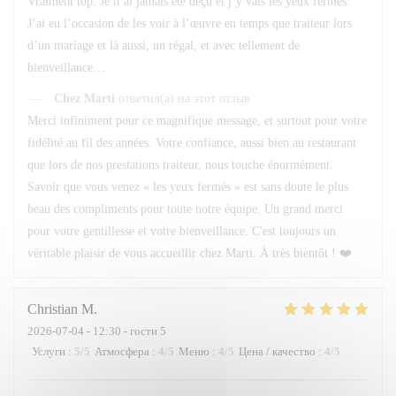
Vraiment top. Je n’ai jamais été déçu et j’y vais les yeux fermés.
J’ai eu l’occasion de les voir à l’œuvre en temps que traiteur lors
d’un mariage et là aussi, un régal, et avec tellement de
bienveillance…
Chez Marti
ответил(а) на этот отзыв
Merci infiniment pour ce magnifique message, et surtout pour votre
fidélité au fil des années. Votre confiance, aussi bien au restaurant
que lors de nos prestations traiteur, nous touche énormément.
Savoir que vous venez « les yeux fermés » est sans doute le plus
beau des compliments pour toute notre équipe. Un grand merci
pour votre gentillesse et votre bienveillance. C'est toujours un
véritable plaisir de vous accueillir chez Marti. À très bientôt ! ❤️
Christian
M
2026-07-04
- 12:30 - гости 5
Услуги
:
5
/5
Атмосфера
:
4
/5
Меню
:
4
/5
Цена / качество
:
4
/5