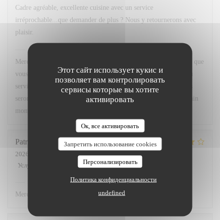
Cadre agréable, excellente cuisine avec un service
irréprochable...que demander de plus ? Nous y retournerons avec
plaisir.
Chez Marti
ответил(а) на этот отзыв
Merci beaucoup pour votre superbe retour ! Nous sommes ravis que
Этот сайт использует кукис и
vous ayez apprécié le cadre, notre cuisine ainsi que la qualité du
позволяет вам контролировать
service. Votre satisfaction est notre plus belle récompense. Nous
сервисы которые вы хотите
активировать
serons très heureux de vous accueillir à nouveau pour un prochain
moment gourmand. À très bientôt !
Ок, все активировать
Patricia
L
Запретить использование cookies
2026-07-02
- 12:00 - гости 3
Персонализировать
Услуги
:
5
/5
Атмосфера
:
4
/5
Меню
:
4
/5
Цена / качество
:
4
/5
Политика конфиденциальности
Chez Marti
ответил(а) на этот отзыв
undefined
Merci.