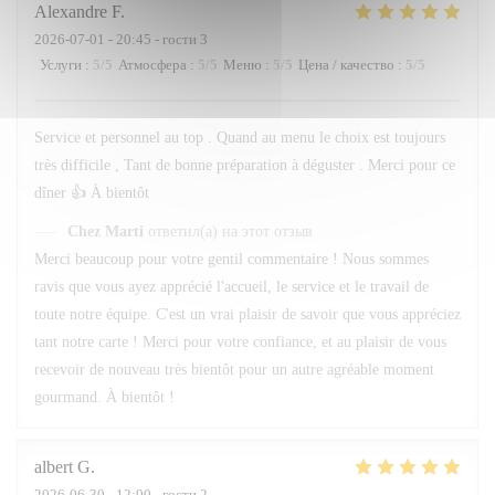
Alexandre
F
2026-07-01
- 20:45 - гости 3
Услуги
:
5
/5
Атмосфера
:
5
/5
Меню
:
5
/5
Цена / качество
:
5
/5
Service et personnel au top . Quand au menu le choix est toujours
très difficile , Tant de bonne préparation à déguster . Merci pour ce
dîner 👍 À bientôt
Chez Marti
ответил(а) на этот отзыв
Merci beaucoup pour votre gentil commentaire ! Nous sommes
ravis que vous ayez apprécié l'accueil, le service et le travail de
toute notre équipe. C'est un vrai plaisir de savoir que vous appréciez
tant notre carte ! Merci pour votre confiance, et au plaisir de vous
recevoir de nouveau très bientôt pour un autre agréable moment
gourmand. À bientôt !
albert
G
2026-06-30
- 12:00 - гости 2