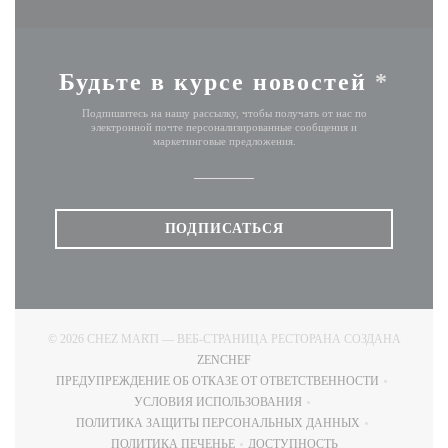
Будьте в курсе новостей
*
Подпишитесь на нашу рассылку, чтобы получать от нас по
электронной почте персонализированные сообщения и
маркетинговые предложения.
ПОДПИСАТЬСЯ
© 2026 CHEZ MARTI — ВЕБ-СТРАНИЦА РЕСТОРАНА СОЗДАНА
((ОТКРЫВАЕТСЯ В НОВОМ ОКНЕ)
ZENCHEF
ПРЕДУПРЕЖДЕНИЕ ОБ ОТКАЗЕ ОТ ОТВЕТСТВЕННОСТИ
((ОТКРЫВАЕТСЯ В НОВОМ ОКНЕ))
УСЛОВИЯ ИСПОЛЬЗОВАНИЯ
((ОТКРЫВАЕТСЯ В НОВОМ ОКНЕ))
ПОЛИТИКА ЗАЩИТЫ ПЕРСОНАЛЬНЫХ ДАННЫХ
((ОТКРЫВАЕТСЯ В НОВОМ ОКНЕ))
ПОЛИТИКА ПЕЧЕНЬЕ
ДОСТУПНОСТЬ