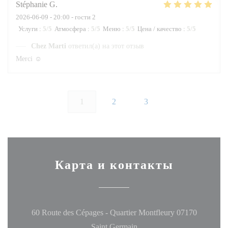
Stéphanie
G
2026-06-09
- 20:00 - гости 2
Услуги
:
5
/5
Атмосфера
:
5
/5
Меню
:
5
/5
Цена / качество
:
5
/5
Chez Marti
ответил(а) на этот отзыв
Merci ☺️
1
2
3
Карта и контакты
60 Route des Cépages - Quartier Montfleury 07170
((открывается в новом окн
Saint Germain