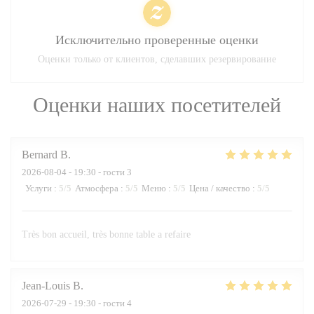
Исключительно проверенные оценки
Оценки только от клиентов, сделавших резервирование
Оценки наших посетителей
Bernard
B
2026-08-04
- 19:30 - гости 3
Услуги
:
5
/5
Атмосфера
:
5
/5
Меню
:
5
/5
Цена / качество
:
5
/5
Très bon accueil, très bonne table a refaire
Jean-Louis
B
2026-07-29
- 19:30 - гости 4