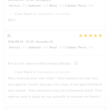
Servicio
:
5
/5
Ambiente
:
5
/5
Menú
:
5
/5
Calidad / Precio
:
4
/5
Chez Marti
ha respondido a su opinión
Merci.
G
2026-06-10
- 19:30 - Invitados 16
Servicio
:
5
/5
Ambiente
:
5
/5
Menú
:
5
/5
Calidad / Precio
:
5
/5
Bon accueil, repas excellent poisson délicieux…😍
Chez Marti
ha respondido a su opinión
Merci beaucoup pour votre retour ! Nous sommes ravis que vous
ayez apprécié l'accueil ainsi que votre repas, et tout particulièrement
notre poisson. Votre satisfaction nous fait extrêmement plaisir. Nous
espérons avoir le plaisir de vous accueillir de nouveau très bientôt !