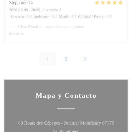
Stéphanie
G
2026-06-09
- 20:00 - Invitados 2
Servicio
:
5
/5
Ambiente
:
5
/5
Menú
:
5
/5
Calidad / Precio
:
5
/5
Chez Marti
ha respondido a su opinión
Merci ☺️
1
2
3
Mapa y Contacto
60 Route des Cépages - Quartier Montfleury 07170
((abre en una nueva ventana
Saint Germain