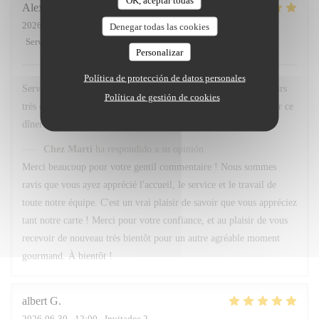
OK, aceptar todas
Alexandre
F
2026-07-01
- 20:45 - Invitados 3
Denegar todas las cookies
Servicio
:
5
/5
Ambiente
:
5
/5
Menú
:
5
/5
Calidad / Precio
:
5
/5
Personalizar
Política de protección de datos personales
Service et personnel au top . Quand au menu le choix est toujours
Política de gestión de cookies
très difficile , Tant de bonne préparation à déguster . Merci pour ce
dîner 👍 À bientôt
Chez Marti
ha respondido a su opinión
Merci beaucoup pour votre gentil commentaire ! Nous sommes
ravis que vous ayez apprécié l'accueil, le service et le travail de
toute notre équipe. C'est un vrai plaisir de savoir que vous appréciez
tant notre carte ! Merci pour votre confiance, et au plaisir de vous
recevoir de nouveau très bientôt pour un autre agréable moment
gourmand. À bientôt !
albert
G
2026-06-30
- 12:00 - Invitados 2