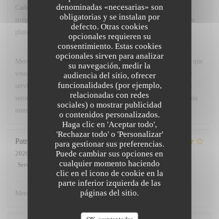
denominadas «necesarias» son
Cadre agréable, excellente cuisine avec un service
obligatorias y se instalan por
irréprochable...que demander de plus ? Nous y retournerons avec
defecto. Otras cookies
plaisir.
opcionales requieren su
consentimiento. Estas cookies
Chez Marti
ha respondido a su opinión
opcionales sirven para analizar
Merci beaucoup pour votre superbe retour ! Nous sommes ravis que
su navegación, medir la
vous ayez apprécié le cadre, notre cuisine ainsi que la qualité du
audiencia del sitio, ofrecer
funcionalidades (por ejemplo,
service. Votre satisfaction est notre plus belle récompense. Nous
relacionadas con redes
serons très heureux de vous accueillir à nouveau pour un prochain
sociales) o mostrar publicidad
moment gourmand. À très bientôt !
o contenidos personalizados.
Haga clic en 'Aceptar todo',
'Rechazar todo' o 'Personalizar'
Patricia
L
para gestionar sus preferencias.
Puede cambiar sus opciones en
2026-07-02
- 12:00 - Invitados 3
cualquier momento haciendo
Servicio
:
5
/5
Ambiente
:
4
/5
Menú
:
4
/5
Calidad / Precio
:
4
/5
clic en el icono de cookie en la
Chez Marti
ha respondido a su opinión
parte inferior izquierda de las
páginas del sitio.
Merci.