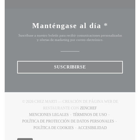
Manténgase al día
*
Suscríbase a nuestro boletín para recibir comunicaciones personalizadas
y ofertas de marketing por correo electrónico.
SUSCRIBIRSE
© 2026 CHEZ MARTI — CREACIÓN DE PÁGINA WEB DE
((ABRE EN UNA NUEVA 
RESTAURANTE CON
ZENCHEF
MENCIONES LEGALES
TÉRMINOS DE USO
((ABRE EN UNA NUEVA VENTANA))
((ABRE EN UNA NUEVA VE
POLÍTICA DE PROTECCIÓN DE DATOS PERSONALES
((ABRE EN UNA NUEVA VENTANA))
POLÍTICA DE COOKIES
ACCESIBILIDAD
((ABRE EN UNA NUEVA VENTANA))
((ABRE EN UNA NUEVA VE