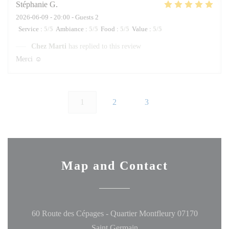
Stéphanie
G
2026-06-09
- 20:00 - Guests 2
Service
:
5
/5
Ambiance
:
5
/5
Food
:
5
/5
Value
:
5
/5
Chez Marti
has replied to this review
Merci ☺️
1
2
3
Map and Contact
60 Route des Cépages - Quartier Montfleury 07170
((opens in a new window))
Saint Germain