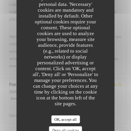
personal data. 'Necessary'
Cadre agréable, excellente cuisine avec un service
cookies are mandatory and
irréprochable...que demander de plus ? Nous y retournerons avec
installed by default. Other
plaisir.
optional cookies require your
consent. These optional
Chez Marti
has replied to this review
cookies are used to analyze
Merci beaucoup pour votre superbe retour ! Nous sommes ravis que
your browsing, measure site
vous ayez apprécié le cadre, notre cuisine ainsi que la qualité du
audience, provide features
(e.g., related to social
service. Votre satisfaction est notre plus belle récompense. Nous
networks) or display
serons très heureux de vous accueillir à nouveau pour un prochain
personalized advertising or
moment gourmand. À très bientôt !
content. Click on 'OK, accept
all', 'Deny all' or 'Personalize' to
manage your preferences. You
Patricia
L
can change your choices at any
time by clicking on the cookie
2026-07-02
- 12:00 - Guests 3
icon at the bottom left of the
Service
:
5
/5
Ambiance
:
4
/5
Food
:
4
/5
Value
:
4
/5
site pages.
Chez Marti
has replied to this review
Merci.
OK, accept all
Deny all cookies