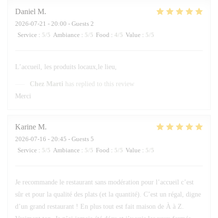
Daniel
M
2026-07-21
- 20:00 - Guests 2
Service
:
5
/5
Ambiance
:
5
/5
Food
:
4
/5
Value
:
5
/5
L’accueil, les produits locaux,le lieu,
Chez Marti
has replied to this review
Merci
Karine
M
2026-07-16
- 20:45 - Guests 5
Service
:
5
/5
Ambiance
:
5
/5
Food
:
5
/5
Value
:
5
/5
Je recommande le restaurant sans modération pour l’accueil c’est
sûr et pour la qualité des plats (et la quantité). C’est un régal, digne
d’un grand restaurant ! En plus tout est fait maison de À à Z.