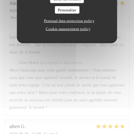
Alexandre
F
Personalize
2026-07-01
- 20:45 - Guests 3
Service
:
5
/5
Ambiance
:
5
/5
Food
:
5
/5
Value
:
5
/5
Personal data protection policy
Cookie management policy
Service et personnel au top . Quand au menu le choix est toujours
très difficile , Tant de bonne préparation à déguster . Merci pour ce
dîner 👍 À bientôt
Chez Marti
has replied to this review
Merci beaucoup pour votre gentil commentaire ! Nous sommes
ravis que vous ayez apprécié l'accueil, le service et le travail de
toute notre équipe. C'est un vrai plaisir de savoir que vous appréciez
tant notre carte ! Merci pour votre confiance, et au plaisir de vous
recevoir de nouveau très bientôt pour un autre agréable moment
gourmand. À bientôt !
albert
G
2026-06-30
- 12:00 - Guests 2