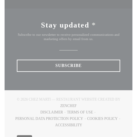
Stay updated
*
Subscribe to our newsletter to receive personalized communications and
marketing offers by email from us.
SUBSCRIBE
© 2026 CHEZ MARTI — RESTAURANT WEBSITE CREATED BY
((OPENS IN A NEW WINDOW))
ZENCHEF
DISCLAIMER
TERMS OF USE
((OPENS IN A NEW WINDOW))
((OPENS IN A NEW WINDOW))
PERSONAL DATA PROTECTION POLICY
COOKIES POLICY
((OPENS IN A NEW WINDOW))
((OPENS IN A NEW
ACCESSIBILITY
((OPENS IN A NEW WINDOW))