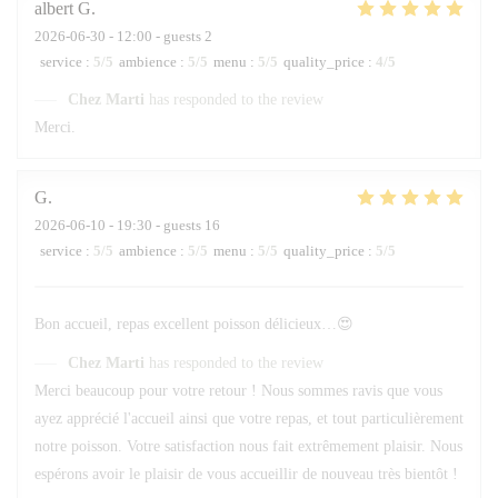
albert
G
2026-06-30
- 12:00 - guests 2
service
:
5
/5
ambience
:
5
/5
menu
:
5
/5
quality_price
:
4
/5
Chez Marti
has responded to the review
Merci.
G
2026-06-10
- 19:30 - guests 16
service
:
5
/5
ambience
:
5
/5
menu
:
5
/5
quality_price
:
5
/5
Bon accueil, repas excellent poisson délicieux…😍
Chez Marti
has responded to the review
Merci beaucoup pour votre retour ! Nous sommes ravis que vous
ayez apprécié l'accueil ainsi que votre repas, et tout particulièrement
notre poisson. Votre satisfaction nous fait extrêmement plaisir. Nous
espérons avoir le plaisir de vous accueillir de nouveau très bientôt !