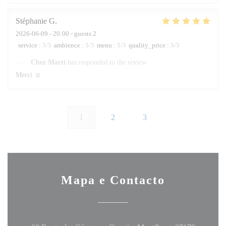
Stéphanie
G
2026-06-09
- 20:00 - guests 2
service
:
5
/5
ambience
:
5
/5
menu
:
5
/5
quality_price
:
5
/5
Chez Marti
has responded to the review
Merci ☺️
1
2
3
Mapa e Contacto