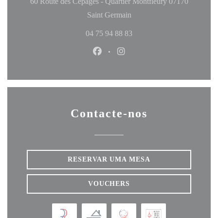
60 Route des Cépages - Quartier Montfleury 07170
((abre numa nova janela))
Saint Germain
04 75 94 88 83
Facebook ((abre numa nova janela
Instagram ((abre numa nova
Contacte-nos
RESERVAR UMA MESA
VOUCHERS