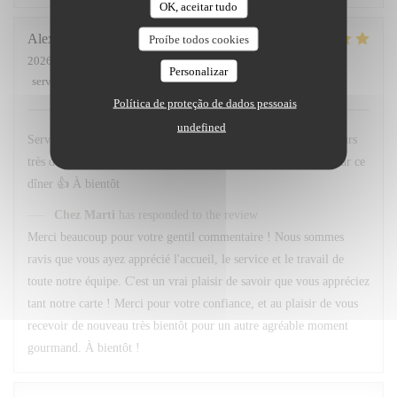
OK, aceitar tudo
Alexandre
F
Proíbe todos cookies
2026-07-01
- 20:45 - guests 3
Personalizar
service
:
5
/5
ambience
:
5
/5
menu
:
5
/5
quality_price
:
5
/5
Política de proteção de dados pessoais
undefined
Service et personnel au top . Quand au menu le choix est toujours
très difficile , Tant de bonne préparation à déguster . Merci pour ce
dîner 👍 À bientôt
Chez Marti
has responded to the review
Merci beaucoup pour votre gentil commentaire ! Nous sommes
ravis que vous ayez apprécié l'accueil, le service et le travail de
toute notre équipe. C'est un vrai plaisir de savoir que vous appréciez
tant notre carte ! Merci pour votre confiance, et au plaisir de vous
recevoir de nouveau très bientôt pour un autre agréable moment
gourmand. À bientôt !