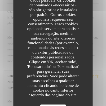
dados pessoais. Os cookies
denominados «necessários»
são obrigatórios e instalados
Cadre agréable, excellente cuisine avec un service
por padrão. Outros cookies
irréprochable...que demander de plus ? Nous y retournerons avec
opcionais requerem seu
plaisir.
consentimento. Esses cookies
opcionais servem para analisar
Chez Marti
has responded to the review
sua navegação, medir a
Merci beaucoup pour votre superbe retour ! Nous sommes ravis que
audiência do site, oferecer
funcionalidades (por exemplo,
vous ayez apprécié le cadre, notre cuisine ainsi que la qualité du
relacionadas às redes sociais)
service. Votre satisfaction est notre plus belle récompense. Nous
ou exibir publicidade ou
serons très heureux de vous accueillir à nouveau pour un prochain
conteúdos personalizados.
moment gourmand. À très bientôt !
Clique em 'OK, aceitar tudo',
'Recusar tudo' ou 'Personalizar'
para gerenciar suas
preferências. Você pode alterar
Patricia
L
suas escolhas a qualquer
2026-07-02
- 12:00 - guests 3
momento clicando no ícone de
service
:
5
/5
ambience
:
4
/5
menu
:
4
/5
quality_price
:
4
/5
cookie no canto inferior
esquerdo das páginas do site.
Chez Marti
has responded to the review
Merci.