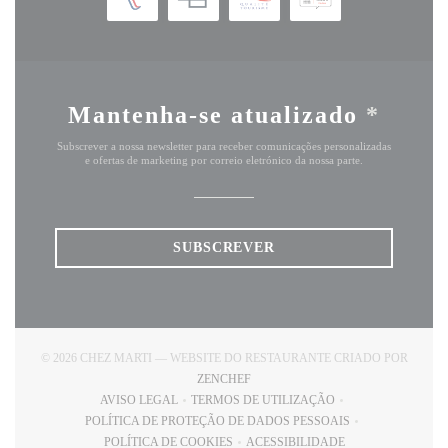
Mantenha-se atualizado
*
Subscrever a nossa newsletter para receber comunicações personalizadas
e ofertas de marketing por correio eletrónico da nossa parte.
SUBSCREVER
© 2026 CHEZ MARTI — WEBSITE DO RESTAURANTE CRIADO POR
((ABRE NUMA NOVA JANELA))
ZENCHEF
AVISO LEGAL
TERMOS DE UTILIZAÇÃO
((ABRE NUMA NOVA JANELA))
((ABRE NUMA NOVA JANELA))
POLÍTICA DE PROTEÇÃO DE DADOS PESSOAIS
((ABRE NUMA NOVA JANELA))
POLÍTICA DE COOKIES
ACESSIBILIDADE