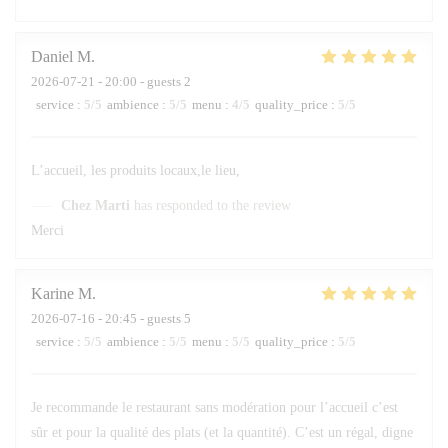
Daniel
M
2026-07-21
- 20:00 - guests 2
service
:
5
/5
ambience
:
5
/5
menu
:
4
/5
quality_price
:
5
/5
L’accueil, les produits locaux,le lieu,
Chez Marti
has responded to the review
Merci
Karine
M
2026-07-16
- 20:45 - guests 5
service
:
5
/5
ambience
:
5
/5
menu
:
5
/5
quality_price
:
5
/5
Je recommande le restaurant sans modération pour l’accueil c’est
sûr et pour la qualité des plats (et la quantité). C’est un régal, digne