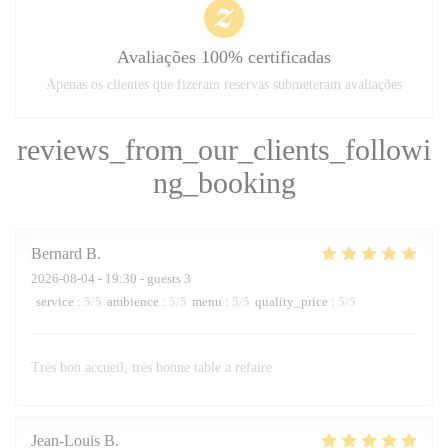
Avaliações 100% certificadas
Apenas os clientes que fizeram reservas submeteram avaliações
reviews_from_our_clients_followi
ng_booking
Bernard
B
2026-08-04
- 19:30 - guests 3
service
:
5
/5
ambience
:
5
/5
menu
:
5
/5
quality_price
:
5
/5
Très bon accueil, très bonne table a refaire
Jean-Louis
B