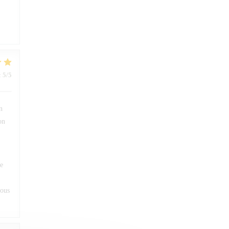
:
5
/5
n
on
ue
vous