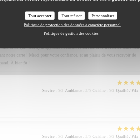
Service
:
5
/5
Ambiance
:
5
/5
Cuisine
:
5
/5
Qualité / Prix
Tout accepter
Tout refuser
Personnaliser
oujours très difficile , Tant de bonne préparation à déguster . Merci pour ce dî
Politique de protection des données à caractère personnel
Politique de gestion des cookies
 ravis que vous ayez apprécié l'accueil, le service et le travail de toute notr
tant notre carte ! Merci pour votre confiance, et au plaisir de vous recevoir de
mand. À bientôt !
Service
:
5
/5
Ambiance
:
5
/5
Cuisine
:
5
/5
Qualité / Prix
Service
:
5
/5
Ambiance
:
5
/5
Cuisine
:
5
/5
Qualité / Prix