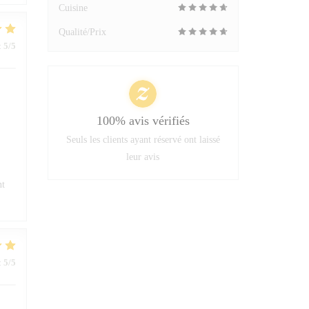
Cuisine
Qualité/Prix
:
5
/5
100% avis vérifiés
Seuls les clients ayant réservé ont laissé
leur avis
nt
:
5
/5