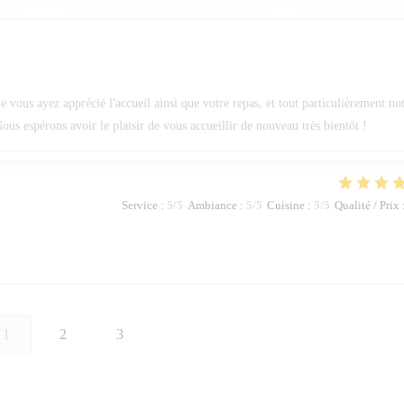
ous ayez apprécié l'accueil ainsi que votre repas, et tout particulièrement no
ous espérons avoir le plaisir de vous accueillir de nouveau très bientôt !
Service
:
5
/5
Ambiance
:
5
/5
Cuisine
:
5
/5
Qualité / Prix
1
2
3