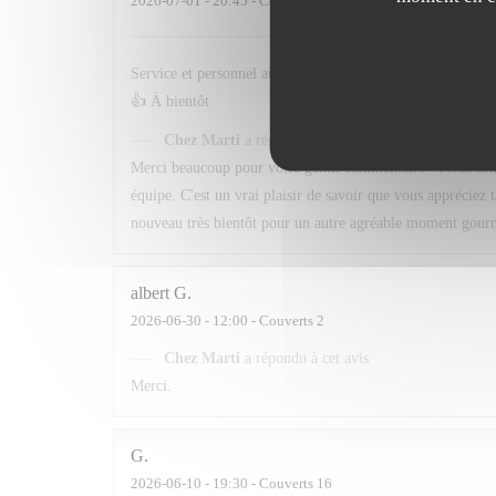
2026-07-01
- 20:45 - Couverts 3
Service et personnel au top . Quand au menu le choix est t
👍 À bientôt
Chez Marti
a répondu à cet avis
Merci beaucoup pour votre gentil commentaire ! Nous sommes
équipe. C'est un vrai plaisir de savoir que vous appréciez 
nouveau très bientôt pour un autre agréable moment gour
albert
G
2026-06-30
- 12:00 - Couverts 2
Chez Marti
a répondu à cet avis
Merci.
G
2026-06-10
- 19:30 - Couverts 16