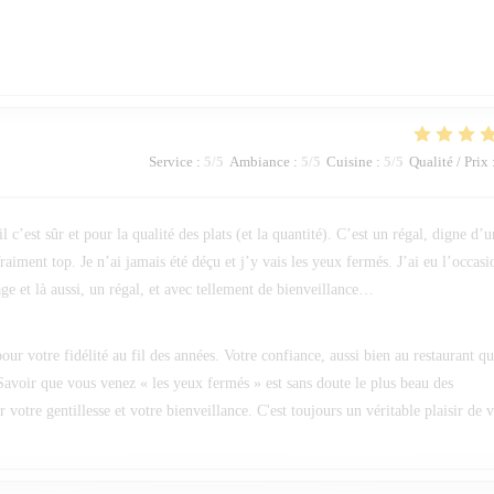
Service
:
5
/5
Ambiance
:
5
/5
Cuisine
:
5
/5
Qualité / Prix
c’est sûr et pour la qualité des plats (et la quantité). C’est un régal, digne d’u
raiment top. Je n’ai jamais été déçu et j’y vais les yeux fermés. J’ai eu l’occasi
ge et là aussi, un régal, et avec tellement de bienveillance…
ur votre fidélité au fil des années. Votre confiance, aussi bien au restaurant q
Savoir que vous venez « les yeux fermés » est sans doute le plus beau des
otre gentillesse et votre bienveillance. C'est toujours un véritable plaisir de 