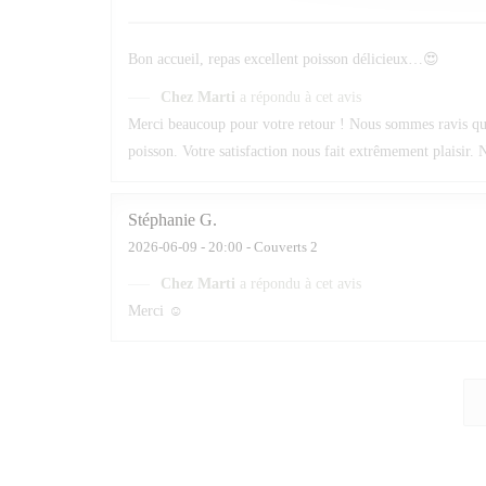
Bon accueil, repas excellent poisson délicieux…😍
Chez Marti
a répondu à cet avis
Merci beaucoup pour votre retour ! Nous sommes ravis que v
poisson. Votre satisfaction nous fait extrêmement plaisir. N
Stéphanie
G
2026-06-09
- 20:00 - Couverts 2
Chez Marti
a répondu à cet avis
Merci ☺️