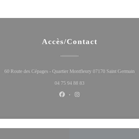
Accès/Contact
((
60 Route des Cépages - Quartier Montfleury 07170 Saint Germain
04 75 94 88 83
Facebook ((ouvre une nouvelle fen
Instagram ((ouvre une nouve