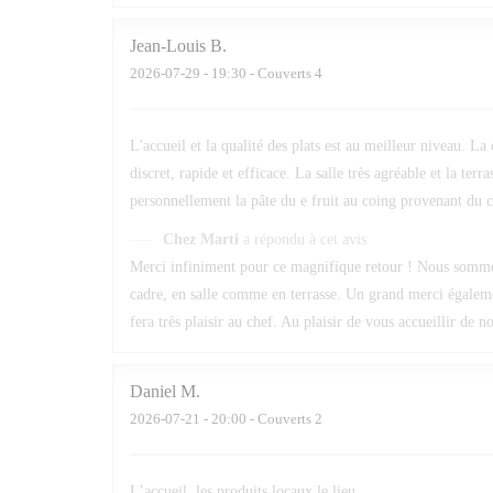
Jean-Louis
B
2026-07-29
- 19:30 - Couverts 4
L'accueil et la qualité des plats est au meilleur niveau. La
discret, rapide et efficace. La salle très agréable et la t
personnellement la pâte du e fruit au coing provenant du c
Chez Marti
a répondu à cet avis
Merci infiniment pour ce magnifique retour ! Nous sommes r
cadre, en salle comme en terrasse. Un grand merci égalem
fera très plaisir au chef. Au plaisir de vous accueillir de 
Daniel
M
2026-07-21
- 20:00 - Couverts 2
L’accueil, les produits locaux,le lieu,