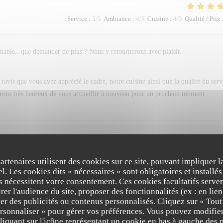
Service
:
5
/5
Ambiance
:
4
/5
Cuisine
:
4
/5
Qualité / Prix
chable...que demander de plus ? Nous y retournerons avec plaisir.
vis que vous ayez apprécié le cadre, notre cuisine ainsi que la qualité du serv
serons très heureux de vous accueillir à nouveau pour un prochain moment
Service
:
5
/5
Ambiance
:
4
/5
Cuisine
:
4
/5
Qualité / Prix
partenaires utilisent des cookies sur ce site, pouvant impliquer 
l. Les cookies dits « nécessaires » sont obligatoires et installés
fs nécessitent votre consentement. Ces cookies facultatifs serven
er l'audience du site, proposer des fonctionnalités (ex : en lie
er des publicités ou contenus personnalisés. Cliquez sur « Tout
ersonnaliser » pour gérer vos préférences. Vous pouvez modifier
iquant sur l'icône représentant un cookie en bas à gauche des p