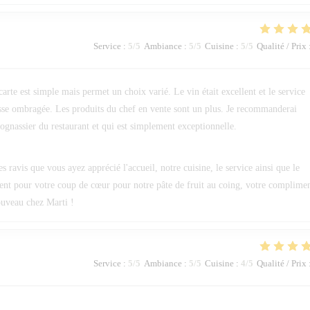
Service
:
5
/5
Ambiance
:
5
/5
Cuisine
:
5
/5
Qualité / Prix
 carte est simple mais permet un choix varié. Le vin était excellent et le service
errasse ombragée. Les produits du chef en vente sont un plus. Je recommanderai
ognassier du restaurant et qui est simplement exceptionnelle.
avis que vous ayez apprécié l'accueil, notre cuisine, le service ainsi que le
ent pour votre coup de cœur pour notre pâte de fruit au coing, votre complime
nouveau chez Marti !
Service
:
5
/5
Ambiance
:
5
/5
Cuisine
:
4
/5
Qualité / Prix