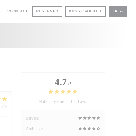
CCÈS/CONTACT
RÉSERVER
BONS CADEAUX
FR
4.7
/5
Note moyenne —
1853 avis
:
5
/5
Service
Ambiance