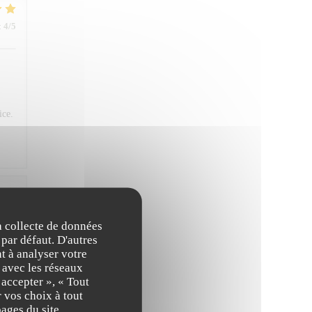
:
4
/5
ice.
:
4
/5
la collecte de données
 par défaut. D'autres
t à analyser votre
n avec les réseaux
 accepter », « Tout
 vos choix à tout
ages du site.