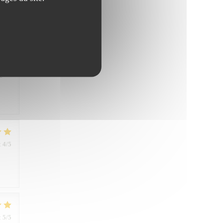
:
5
/5
ner
e
:
4
/5
:
5
/5