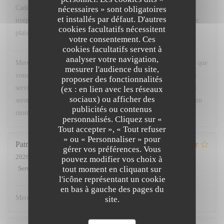
Cadre agréable, excellente cuisine avec un service
nécessaires » sont obligatoires
et installés par défaut. D'autres
irréprochable...que demander de plus ? Nous y retournerons avec
cookies facultatifs nécessitent
plaisir.
votre consentement. Ces
cookies facultatifs servent à
Chez Marti
a répondu à cet avis
analyser votre navigation,
Merci beaucoup pour votre superbe retour ! Nous sommes ravis que
mesurer l'audience du site,
vous ayez apprécié le cadre, notre cuisine ainsi que la qualité du
proposer des fonctionnalités
service. Votre satisfaction est notre plus belle récompense. Nous
(ex : en lien avec les réseaux
sociaux) ou afficher des
serons très heureux de vous accueillir à nouveau pour un prochain
publicités ou contenus
moment gourmand. À très bientôt !
personnalisés. Cliquez sur «
Tout accepter », « Tout refuser
» ou « Personnaliser » pour
Patricia
L
gérer vos préférences. Vous
2026-07-02
- 12:00 - Couverts 3
pouvez modifier vos choix à
tout moment en cliquant sur
Service
:
5
/5
Ambiance
:
4
/5
Cuisine
:
4
/5
Qualité / Prix
:
4
/5
l'icône représentant un cookie
Chez Marti
a répondu à cet avis
en bas à gauche des pages du
Merci.
site.