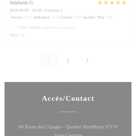
Stéphanie
G
2026-06-09
- 20:00 - Couverts 2
Service
:
5
/5
Ambiance
:
5
/5
Cuisine
:
5
/5
Qualité / Prix
:
5
/5
Chez Marti
a répondu à cet avis
Merci ☺️
1
2
3
Accès/Contact
60 Route des Cépages - Quartier Montfleury 07170
((ouvre une nouvelle fenêtre
Saint Germain