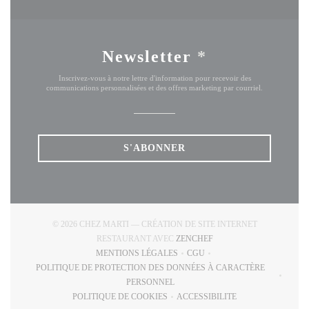
Newsletter
*
Inscrivez-vous à notre lettre d'information pour recevoir des
communications personnalisées et des offres marketing par courriel.
S'ABONNER
© 2026 CHEZ MARTI — CRÉATION DE SITE INTERNET
((OUVRE UNE NOUVELLE
RESTAURANT AVEC
ZENCHEF
MENTIONS LÉGALES
CGU
((OUVRE UNE NOUVELLE FENÊTRE))
((OUVRE UNE NOUVELLE FE
POLITIQUE DE PROTECTION DES DONNÉES À CARACTÈRE
((OUVRE UNE NOUVELLE FENÊTRE))
PERSONNEL
POLITIQUE DE COOKIES
ACCESSIBILITE
((OUVRE UNE NOUVELLE FENÊTRE))
((OUVRE UNE NOUVELLE 