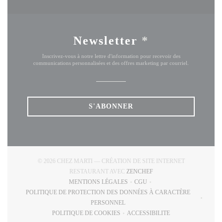
Newsletter
*
Inscrivez-vous à notre lettre d'information pour recevoir des
communications personnalisées et des offres marketing par courriel.
S'ABONNER
© 2026 CHEZ MARTI — CRÉATION DE SITE INTERNET
((OUVRE UNE NOUVELLE
RESTAURANT AVEC
ZENCHEF
MENTIONS LÉGALES
CGU
((OUVRE UNE NOUVELLE FENÊTRE))
((OUVRE UNE NOUVELLE FE
POLITIQUE DE PROTECTION DES DONNÉES À CARACTÈRE
((OUVRE UNE NOUVELLE FENÊTRE))
PERSONNEL
POLITIQUE DE COOKIES
ACCESSIBILITE
((OUVRE UNE NOUVELLE FENÊTRE))
((OUVRE UNE NOUVELLE 