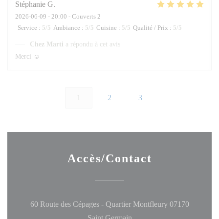
Stéphanie
G
2026-06-09
- 20:00 - Couverts 2
Service
:
5
/5
Ambiance
:
5
/5
Cuisine
:
5
/5
Qualité / Prix
:
5
/5
Chez Marti
a répondu à cet avis
Merci ☺️
1
2
3
Accès/Contact
60 Route des Cépages - Quartier Montfleury 07170
((ouvre une nouvelle fenêtre
Saint Germain