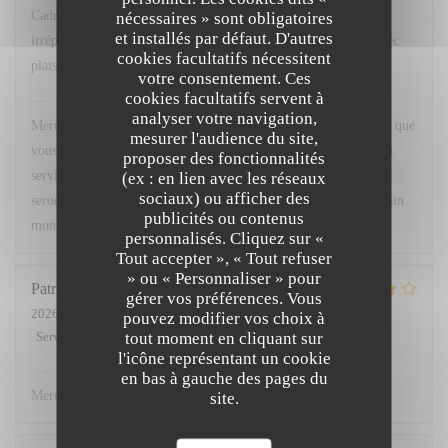
Cadre agréable, excellente cuisine avec un service
nécessaires » sont obligatoires
et installés par défaut. D'autres
irréprochable...que demander de plus ? Nous y retournerons avec
cookies facultatifs nécessitent
plaisir.
votre consentement. Ces
cookies facultatifs servent à
Chez Marti
a répondu à cet avis
analyser votre navigation,
Merci beaucoup pour votre superbe retour ! Nous sommes ravis que
mesurer l'audience du site,
vous ayez apprécié le cadre, notre cuisine ainsi que la qualité du
proposer des fonctionnalités
service. Votre satisfaction est notre plus belle récompense. Nous
(ex : en lien avec les réseaux
sociaux) ou afficher des
serons très heureux de vous accueillir à nouveau pour un prochain
publicités ou contenus
moment gourmand. À très bientôt !
personnalisés. Cliquez sur «
Tout accepter », « Tout refuser
» ou « Personnaliser » pour
Patricia
L
gérer vos préférences. Vous
2026-07-02
- 12:00 - Couverts 3
pouvez modifier vos choix à
tout moment en cliquant sur
Service
:
5
/5
Ambiance
:
4
/5
Cuisine
:
4
/5
Qualité / Prix
:
4
/5
l'icône représentant un cookie
Chez Marti
a répondu à cet avis
en bas à gauche des pages du
Merci.
site.