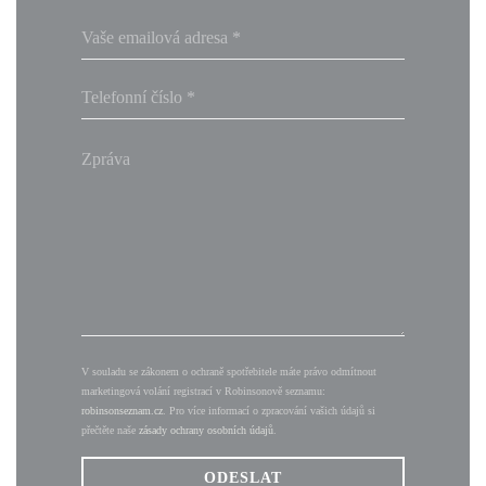
V souladu se zákonem o ochraně spotřebitele máte právo odmítnout
marketingová volání registrací v Robinsonově seznamu:
robinsonseznam.cz
. Pro více informací o zpracování vašich údajů si
přečtěte naše
zásady ochrany osobních údajů
.