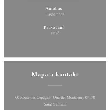
Autobus
Ligne n°74
Parkování
Privé
Mapa a kontakt
60 Route des Cépages - Quartier Montfleury 07170
((otevře se v novém okně))
Saint Germain