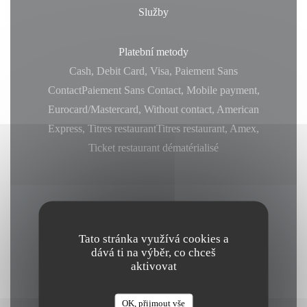
Služby
Platební metody
Cash, Debit Card, Visa, Paiement Sans
ContactPaiement Sans Contact, Mobile payment,
Eurocard/Mastercard, Without contact, American
Express, Titres restaurantTitres restaurant, Amex,
Ticket restaurant dématérialisé
Otevírací hodiny
Tato stránka využívá cookies a
dává ti na výběr, co chceš
aktivovat
Pondělí
OK, přijmout vše