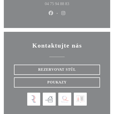
04 75 94 88 83
Facebook ((otevře se v novém okn
Instagram ((otevře se v no
Kontaktujte nás
REZERVOVAT STŮL
POUKAZY