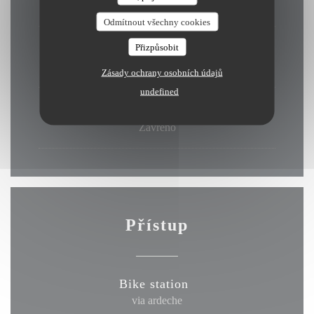
Zavřeno
Odmítnout všechny cookies
Ute
-
Sob
Přizpůsobit
10:00 - 14:30
18:30 - 23:00
•
Zásady ochrany osobních údajů
undefined
Neděle
Zavřeno
Přístup
Bike station
via ardeche