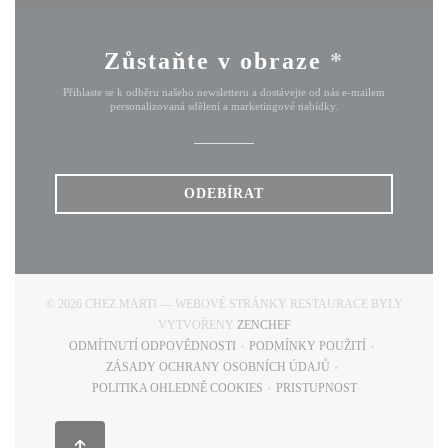
Zůstaňte v obraze
*
Přihlaste se k odběru našeho newsletteru a dostávejte od nás e-mailem
personalizovaná sdělení a marketingové nabídky.
ODEBÍRAT
© 2026 CHEZ MARTI — WEBOVÉ STRÁNKY RESTAURACE BYLY
((OTEVŘE SE V NOVÉM OKN
VYTVOŘENY
ZENCHEF
ODMÍTNUTÍ ODPOVĚDNOSTI
PODMÍNKY POUŽITÍ
((OTEVŘE SE V NOVÉM OKNĚ))
((OTEVŘE SE V NOVÉM
ZÁSADY OCHRANY OSOBNÍCH ÚDAJŮ
((OTEVŘE SE V NOVÉM OKNĚ))
POLITIKA OHLEDNĚ COOKIES
PRISTUPNOST
((OTEVŘE SE V NOVÉM OKNĚ))
((OTEVŘE SE V NOVÉM