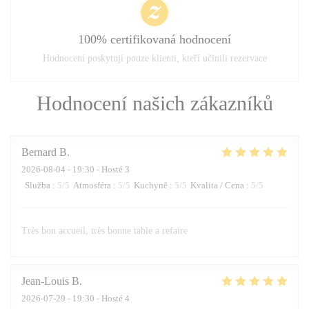
100% certifikovaná hodnocení
Hodnocení poskytují pouze klienti, kteří učinili rezervace
Hodnocení našich zákazníků
Bernard
B
2026-08-04
- 19:30 - Hosté 3
Služba
:
5
/5
Atmosféra
:
5
/5
Kuchyně
:
5
/5
Kvalita / Cena
:
5
/5
Très bon accueil, très bonne table a refaire
Jean-Louis
B
2026-07-29
- 19:30 - Hosté 4