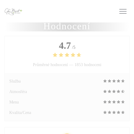
Panel pro správu cookies
Hodnocení
4.7
/5
Průměrné hodnocení —
1853 hodnoceni
Služba
Atmosféra
Menu
Kvalita/Cena