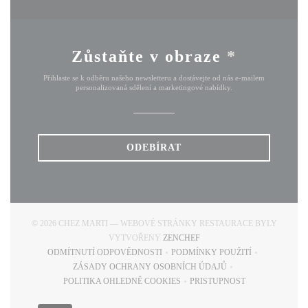
Zůstaňte v obraze
*
Přihlaste se k odběru našeho newsletteru a dostávejte od nás e-mailem
personalizovaná sdělení a marketingové nabídky.
ODEBÍRAT
© 2026 CHEZ MARTI — WEBOVÉ STRÁNKY RESTAURACE BYLY
((OTEVŘE SE V NOVÉM OKN
VYTVOŘENY
ZENCHEF
ODMÍTNUTÍ ODPOVĚDNOSTI
PODMÍNKY POUŽITÍ
((OTEVŘE SE V NOVÉM OKNĚ))
((OTEVŘE SE V NOVÉM
ZÁSADY OCHRANY OSOBNÍCH ÚDAJŮ
((OTEVŘE SE V NOVÉM OKNĚ))
POLITIKA OHLEDNĚ COOKIES
PRISTUPNOST
((OTEVŘE SE V NOVÉM OKNĚ))
((OTEVŘE SE V NOVÉM