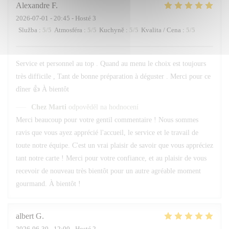
Alexandre
F
2026-07-01
- 20:45 - Hosté 3
Služba
:
5
/5
Atmosféra
:
5
/5
Kuchyně
:
5
/5
Kvalita / Cena
:
5
/5
Service et personnel au top . Quand au menu le choix est toujours
très difficile , Tant de bonne préparation à déguster . Merci pour ce
dîner 👍 À bientôt
Chez Marti
odpověděl na hodnocení
Merci beaucoup pour votre gentil commentaire ! Nous sommes
ravis que vous ayez apprécié l'accueil, le service et le travail de
toute notre équipe. C'est un vrai plaisir de savoir que vous appréciez
tant notre carte ! Merci pour votre confiance, et au plaisir de vous
recevoir de nouveau très bientôt pour un autre agréable moment
gourmand. À bientôt !
albert
G
2026-06-30
- 12:00 - Hosté 2