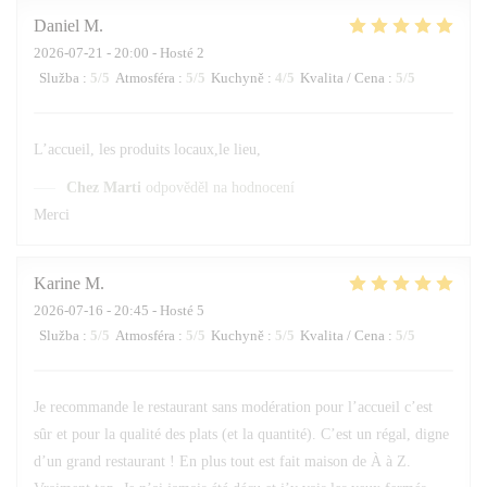
Daniel
M
2026-07-21
- 20:00 - Hosté 2
Služba
:
5
/5
Atmosféra
:
5
/5
Kuchyně
:
4
/5
Kvalita / Cena
:
5
/5
L’accueil, les produits locaux,le lieu,
Chez Marti
odpověděl na hodnocení
Merci
Karine
M
2026-07-16
- 20:45 - Hosté 5
Služba
:
5
/5
Atmosféra
:
5
/5
Kuchyně
:
5
/5
Kvalita / Cena
:
5
/5
Je recommande le restaurant sans modération pour l’accueil c’est
sûr et pour la qualité des plats (et la quantité). C’est un régal, digne
d’un grand restaurant ! En plus tout est fait maison de À à Z.