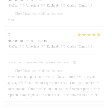
Služba
:
5
/5
Atmosféra
:
5
/5
Kuchyně
:
5
/5
Kvalita / Cena
:
4
/5
Chez Marti
odpověděl na hodnocení
Merci.
G
2026-06-10
- 19:30 - Hosté 16
Služba
:
5
/5
Atmosféra
:
5
/5
Kuchyně
:
5
/5
Kvalita / Cena
:
5
/5
Bon accueil, repas excellent poisson délicieux…😍
Chez Marti
odpověděl na hodnocení
Merci beaucoup pour votre retour ! Nous sommes ravis que vous
ayez apprécié l'accueil ainsi que votre repas, et tout particulièrement
notre poisson. Votre satisfaction nous fait extrêmement plaisir. Nous
espérons avoir le plaisir de vous accueillir de nouveau très bientôt !