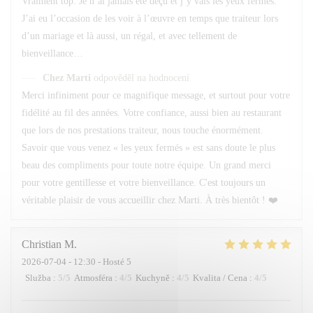
Vraiment top. Je n’ai jamais été déçu et j’y vais les yeux fermés.
J’ai eu l’occasion de les voir à l’œuvre en temps que traiteur lors
d’un mariage et là aussi, un régal, et avec tellement de
bienveillance…
Chez Marti
odpověděl na hodnocení
Merci infiniment pour ce magnifique message, et surtout pour votre
fidélité au fil des années. Votre confiance, aussi bien au restaurant
que lors de nos prestations traiteur, nous touche énormément.
Savoir que vous venez « les yeux fermés » est sans doute le plus
beau des compliments pour toute notre équipe. Un grand merci
pour votre gentillesse et votre bienveillance. C'est toujours un
véritable plaisir de vous accueillir chez Marti. À très bientôt ! ❤️
Christian
M
2026-07-04
- 12:30 - Hosté 5
Služba
:
5
/5
Atmosféra
:
4
/5
Kuchyně
:
4
/5
Kvalita / Cena
:
4
/5