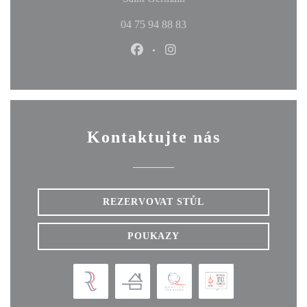
04 75 94 88 83
Facebook ((otevře se v novém okn
Instagram ((otevře se v no
Kontaktujte nás
REZERVOVAT STŮL
POUKAZY