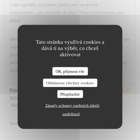
Cadre agréable, excellente cuisine avec un service
irréprochable...que demander de plus ? Nous y retournerons avec
plaisir.
Chez Marti
odpověděl na hodnocení
Merci beaucoup pour votre superbe retour ! Nous sommes ravis que
Tato stránka využívá cookies a
vous ayez apprécié le cadre, notre cuisine ainsi que la qualité du
dává ti na výběr, co chceš
aktivovat
service. Votre satisfaction est notre plus belle récompense. Nous
serons très heureux de vous accueillir à nouveau pour un prochain
moment gourmand. À très bientôt !
OK, přijmout vše
Odmítnout všechny cookies
Patricia
L
Přizpůsobit
2026-07-02
- 12:00 - Hosté 3
Služba
:
5
/5
Atmosféra
:
4
/5
Kuchyně
:
4
/5
Kvalita / Cena
:
4
/5
Zásady ochrany osobních údajů
undefined
Chez Marti
odpověděl na hodnocení
Merci.