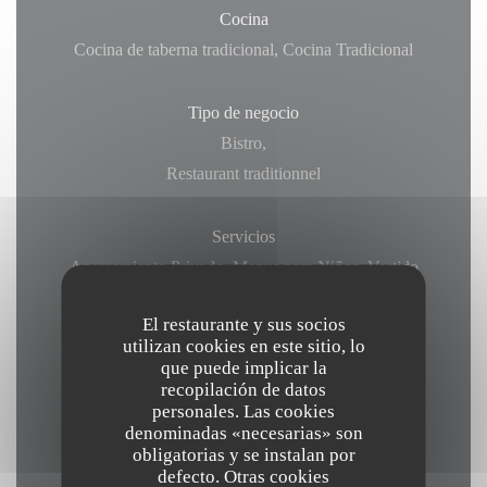
Cocina
Cocina de taberna tradicional, Cocina Tradicional
Tipo de negocio
Bistro,
Restaurant traditionnel
Servicios
Aparcamiento Privado, Menus para Niños, Vestido
Casual, , Proveedor, Terraza de Verano, Acceso a
El restaurante y sus socios
Discapacitados, Para Llevar, Comidas en Familia
utilizan cookies en este sitio, lo
que puede implicar la
recopilación de datos
Métodos de pago
personales. Las cookies
Efectivo, Ticket Restaurant, Tarjeta de Crédito,
denominadas «necesarias» son
Vouchers de Viaje, Visa, Transferencia bancaria,
obligatorias y se instalan por
defecto. Otras cookies
Contactless Payment, Pago móvil,