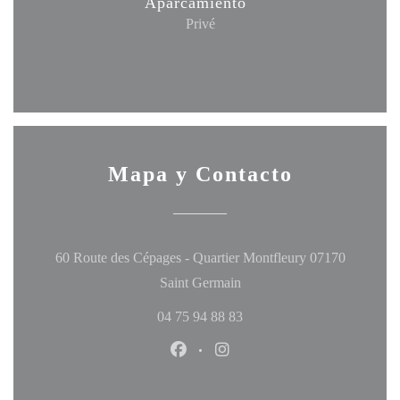
Aparcamiento
Privé
Mapa y Contacto
60 Route des Cépages - Quartier Montfleury 07170
((abre en una nueva ventana
Saint Germain
04 75 94 88 83
Facebook ((abre en una nueva ven
Instagram ((abre en una nu