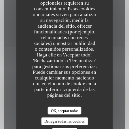
opcionales requieren su
Eurocard/Mastercard, Sin contacto, American
consentimiento. Estas cookies
opcionales sirven para analizar
Express, Master, Tickets restaurante, Sodexo, Amex,
su navegación, medir la
Cheques de vacaciones digitales, Ticket restaurante
audiencia del sitio, ofrecer
digital
funcionalidades (por ejemplo,
relacionadas con redes
sociales) o mostrar publicidad
o contenidos personalizados.
Haga clic en 'Aceptar todo',
'Rechazar todo' o 'Personalizar'
Horario de apertura
para gestionar sus preferencias.
Puede cambiar sus opciones en
cualquier momento haciendo
clic en el icono de cookie en la
parte inferior izquierda de las
Lunes
páginas del sitio.
Cerrado
OK, aceptar todas
Mar
-
Sab
Denegar todas las cookies
10:00 - 14:30
18:30 - 23:00
•