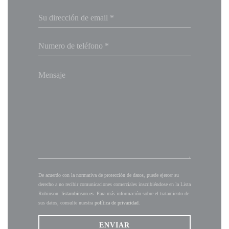
De acuerdo con la normativa de protección de datos, puede ejercer su
derecho a no recibir comunicaciones comerciales inscribiéndose en la Lista
Robinson:
listarobinson.es
. Para más información sobre el tratamiento de
sus datos, consulte nuestra
política de privacidad
.