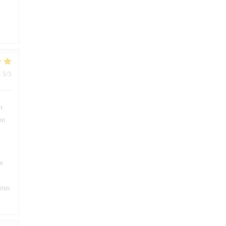
:
5
/5
n
on
ue
vous