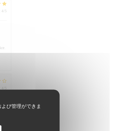
:
4
/5
ice.
:
4
/5
および管理ができま