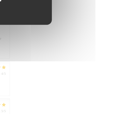
:
5
/5
ner
e
:
4
/5
:
5
/5