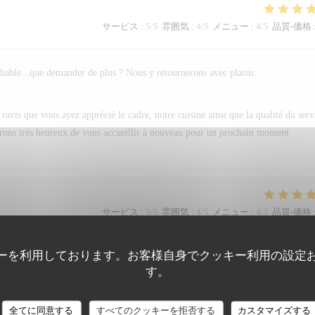
サービス
:
5
/5
雰囲気
:
4
/5
メニュー
:
4
/5
品質-価格
chable...que demander de plus ? Nous y retournerons avec plaisir.
vis que vous ayez apprécié le cadre, notre cuisine ainsi que la qualité du serv
serons très heureux de vous accueillir à nouveau pour un prochain moment
サービス
:
5
/5
雰囲気
:
4
/5
メニュー
:
4
/5
品質-価格
ーを利用しております。お客様自身でクッキー利用の設定
す。
全てに同意する
すべてのクッキーを拒否する
カスタマイズする