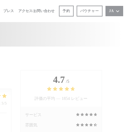
プレス
アクセス/お問い合わせ
予約
バウチャー
JA
4.7
/5
評価の平均 —
1854 レビュー
:
5
/5
サービス
雰囲気