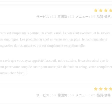
サービス
:
5
/5
雰囲気
:
5
/5
メニュー
:
5
/5
品質-価格
 carte est simple mais permet un choix varié. Le vin était excellent et le service
errasse ombragée. Les produits du chef en vente sont un plus. Je recommanderai
ognassier du restaurant et qui est simplement exceptionnelle.
avis que vous ayez apprécié l'accueil, notre cuisine, le service ainsi que le
ent pour votre coup de cœur pour notre pâte de fruit au coing, votre complime
nouveau chez Marti !
サービス
:
5
/5
雰囲気
:
5
/5
メニュー
:
4
/5
品質-価格