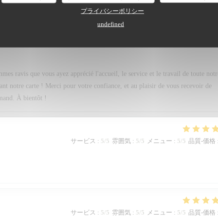
サービス
:
5
/5
雰囲気
:
5
/5
メニュー
:
5
/5
品質-価格
プライバシーポリシー
undefined
oujours très difficile , Tant de bonne préparation à déguster . Merci pour ce dî
 ravis que vous ayez apprécié l'accueil, le service et le travail de toute notr
tant notre carte ! Merci pour votre confiance, et au plaisir de vous recevoir de
mand. À bientôt !
サービス
:
5
/5
雰囲気
:
5
/5
メニュー
:
5
/5
品質-価格
サービス
:
5
/5
雰囲気
:
5
/5
メニュー
:
5
/5
品質-価格