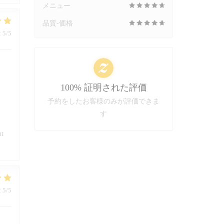
メニュー
品質-価格
:
5
/5
100% 証明された評価
予約をしたお客様のみが評価できま
す
nt
:
5
/5