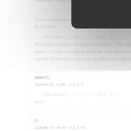
2026-07-01
- 20:45 - ゲスト 3
Service et personnel au top . Quand au menu le choix est t
👍 À bientôt
Chez Marti
はこのレビューに返信しました
Merci beaucoup pour votre gentil commentaire ! Nous sommes
équipe. C'est un vrai plaisir de savoir que vous appréciez 
nouveau très bientôt pour un autre agréable moment gour
albert
G
2026-06-30
- 12:00 - ゲスト 2
Chez Marti
はこのレビューに返信しました
Merci.
G
2026-06-10
- 19:30 - ゲスト 16