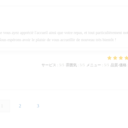
ous ayez apprécié l'accueil ainsi que votre repas, et tout particulièrement no
ous espérons avoir le plaisir de vous accueillir de nouveau très bientôt !
サービス
:
5
/5
雰囲気
:
5
/5
メニュー
:
5
/5
品質-価格
1
2
3