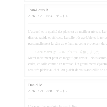
Jean-Louis
B
2026-07-29
- 19:30 - ゲスト 4
L'accueil et la qualité des plats est au meilleur niveau. La
discret, rapide et efficace. La salle très agréable et la t
personnellement la pâte du e fruit au coing provenant du c
Chez Marti
はこのレビューに返信しました
Merci infiniment pour ce magnifique retour ! Nous sommes r
cadre, en salle comme en terrasse. Un grand merci égalem
fera très plaisir au chef. Au plaisir de vous accueillir de 
Daniel
M
2026-07-21
- 20:00 - ゲスト 2
L’accueil, les produits locaux,le lieu,