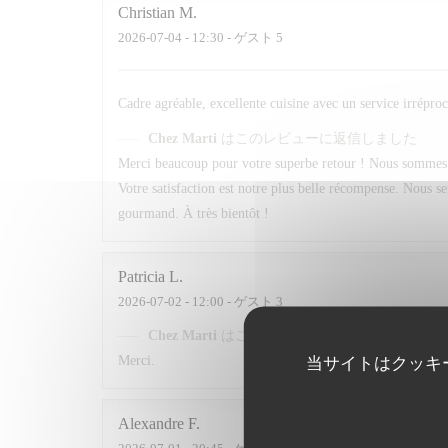
Christian
M
2026-07-04
- 12:30 - ゲスト 5
Cadre agréable, excellente cuisine avec un service irrépro
Chez Marti
はこのレビューに返信しました
Merci beaucoup pour votre superbe retour ! Nous sommes ra
Votre satisfaction est notre plus belle récompense. Nous 
gourmand. À très bientôt !
Patricia
L
2026-07-02
- 12:00 - ゲスト 3
Chez Marti
はこのレビューに返信しました
Merci.
当サイトはクッキ
Alexandre
F