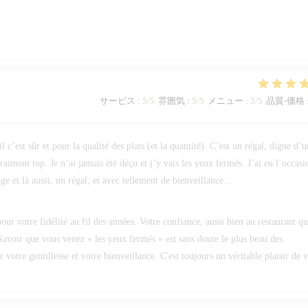
サービス
:
5
/5
雰囲気
:
5
/5
メニュー
:
5
/5
品質-価格
c’est sûr et pour la qualité des plats (et la quantité). C’est un régal, digne d’u
raiment top. Je n’ai jamais été déçu et j’y vais les yeux fermés. J’ai eu l’occasi
ge et là aussi, un régal, et avec tellement de bienveillance…
ur votre fidélité au fil des années. Votre confiance, aussi bien au restaurant q
Savoir que vous venez « les yeux fermés » est sans doute le plus beau des
otre gentillesse et votre bienveillance. C'est toujours un véritable plaisir de 