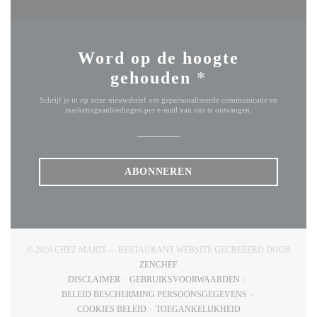
Word op de hoogte
gehouden
*
Schrijf je in op onze nieuwsbrief om gepersonaliseerde communicatie en
marketingaanbiedingen per e-mail van ons te ontvangen.
ABONNEREN
© 2026 CHEZ MARTI — RESTAURANT WEBSITE GECREËERD DOOR
((OPENT IN EEN NIEUW VENSTER))
ZENCHEF
DISCLAIMER
GEBRUIKSVOORWAARDEN
((OPENT IN EEN NIEUW VENSTER))
((OPENT IN EEN NIEUW VENSTE
BELEID BESCHERMING PERSOONSGEGEVENS
((OPENT IN EEN NIEUW VENSTER))
COOKIES BELEID
TOEGANKELIJKHEID
((OPENT IN EEN NIEUW VENSTER))
((OPENT IN EEN NIEUW VENS