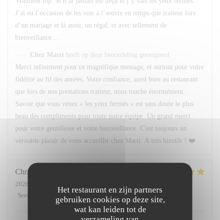
Vraiment top. Je n’ai jamais été déçu et j’y vais les yeux fermés.
J’ai eu l’occasion de les voir à l’œuvre en temps que traiteur lors
d’un mariage et là aussi, un régal, et avec tellement de
bienveillance…
Chez Marti
heeft op deze beoordeling gereageerd
Merci infiniment pour ce magnifique message, et surtout pour votre
fidélité au fil des années. Votre confiance, aussi bien au restaurant
que lors de nos prestations traiteur, nous touche énormément.
Savoir que vous venez « les yeux fermés » est sans doute le plus
beau des compliments pour toute notre équipe. Un grand merci
pour votre gentillesse et votre bienveillance. C'est toujours un
véritable plaisir de vous accueillir chez Marti. À très bientôt ! ❤️
Christian
M
2026-07-04
- 12:30 - Gasten 5
Het restaurant en zijn partners
Service
:
5
/5
Atmosfeer
:
4
/5
Keuken
:
4
/5
Kwaliteit / Prijs
:
4
/5
gebruiken cookies op deze site,
wat kan leiden tot de
verzameling van