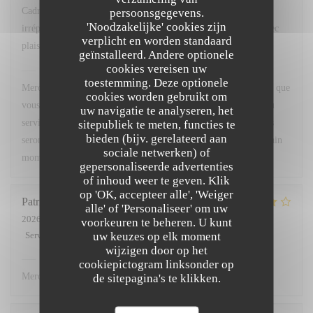
Cadre agréable, excellente cuisine avec un service
persoonsgegevens.
'Noodzakelijke' cookies zijn
irréprochable...que demander de plus ? Nous y retournerons avec
verplicht en worden standaard
plaisir.
geïnstalleerd. Andere optionele
cookies vereisen uw
Chez Marti
heeft op deze beoordeling gereageerd
toestemming. Deze optionele
Merci beaucoup pour votre superbe retour ! Nous sommes ravis que
cookies worden gebruikt om
vous ayez apprécié le cadre, notre cuisine ainsi que la qualité du
uw navigatie te analyseren, het
service. Votre satisfaction est notre plus belle récompense. Nous
sitepubliek te meten, functies te
bieden (bijv. gerelateerd aan
serons très heureux de vous accueillir à nouveau pour un prochain
sociale netwerken) of
moment gourmand. À très bientôt !
gepersonaliseerde advertenties
of inhoud weer te geven. Klik
op 'OK, accepteer alle', 'Weiger
Patricia
L
alle' of 'Personaliseer' om uw
2026-07-02
- 12:00 - Gasten 3
voorkeuren te beheren. U kunt
uw keuzes op elk moment
Service
:
5
/5
Atmosfeer
:
4
/5
Keuken
:
4
/5
Kwaliteit / Prijs
:
4
/5
wijzigen door op het
Chez Marti
heeft op deze beoordeling gereageerd
cookiepictogram linksonder op
Merci.
de sitepagina's te klikken.