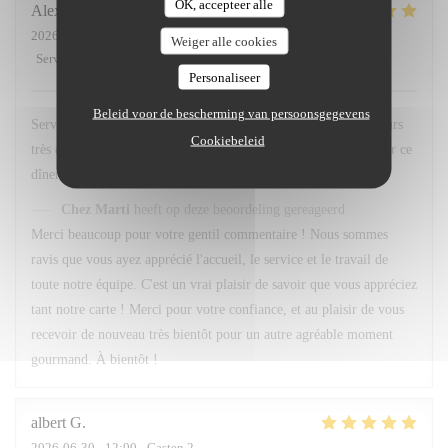
OK, accepteer alle
Alexandre
F
2026-07-01
- 20:45 - Gasten 3
Weiger alle cookies
Service
:
5
/5
Atmosfeer
:
5
/5
Keuken
:
5
/5
Kwaliteit / Prijs
:
5
/5
Personaliseer
Beleid voor de bescherming van persoonsgegevens
Service et personnel au top . Quand au menu le choix est toujours
Cookiebeleid
très difficile , Tant de bonne préparation à déguster . Merci pour ce
dîner 👍 À bientôt
Chez Marti
heeft op deze beoordeling gereageerd
Merci beaucoup pour votre gentil commentaire ! Nous sommes
ravis que vous ayez apprécié l'accueil, le service et le travail de
toute notre équipe. C'est un vrai plaisir de savoir que vous appréciez
tant notre carte ! Merci pour votre confiance, et au plaisir de vous
recevoir de nouveau très bientôt pour un autre agréable moment
gourmand. À bientôt !
albert
G
2026-06-30
- 12:00 - Gasten 2