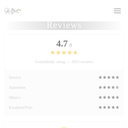
Cookies beheer paneel
Reviews
4.7
/5
Gemiddelde rating —
1853 reviews
Service
Atmosfeer
Menu's
Kwaliteit/Prijs