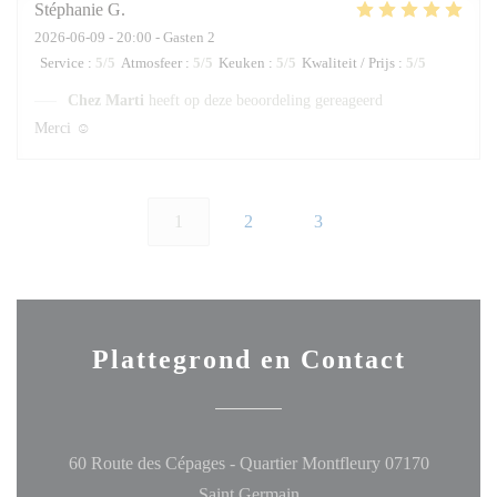
Stéphanie
G
2026-06-09
- 20:00 - Gasten 2
Service
:
5
/5
Atmosfeer
:
5
/5
Keuken
:
5
/5
Kwaliteit / Prijs
:
5
/5
Chez Marti
heeft op deze beoordeling gereageerd
Merci ☺️
1
2
3
Plattegrond en Contact
60 Route des Cépages - Quartier Montfleury 07170
((opent in een nieuw venster
Saint Germain