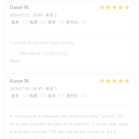
Daniel
M
2026-07-21
- 20:00 - 来宾 2
服务
:
5
/5
氛围
:
5
/5
菜单
:
4
/5
质价比
:
5
/5
L’accueil, les produits locaux,le lieu,
Chez Marti
已回复此评论
Merci
Karine
M
2026-07-16
- 20:45 - 来宾 5
服务
:
5
/5
氛围
:
5
/5
菜单
:
5
/5
质价比
:
5
/5
Je recommande le restaurant sans modération pour l’accueil c’est
sûr et pour la qualité des plats (et la quantité). C’est un régal, digne
d’un grand restaurant ! En plus tout est fait maison de À à Z.