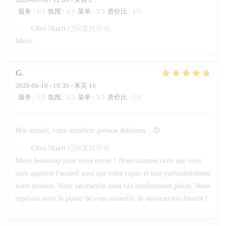
服务
:
5
/5
氛围
:
5
/5
菜单
:
5
/5
质价比
:
4
/5
Chez Marti
已回复此评论
Merci.
G
2026-06-10
- 19:30 - 来宾 16
服务
:
5
/5
氛围
:
5
/5
菜单
:
5
/5
质价比
:
5
/5
Bon accueil, repas excellent poisson délicieux…😍
Chez Marti
已回复此评论
Merci beaucoup pour votre retour ! Nous sommes ravis que vous
ayez apprécié l'accueil ainsi que votre repas, et tout particulièrement
notre poisson. Votre satisfaction nous fait extrêmement plaisir. Nous
espérons avoir le plaisir de vous accueillir de nouveau très bientôt !