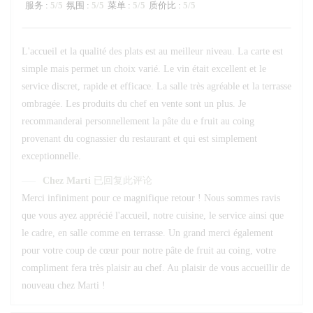
服务
:
5
/5
氛围
:
5
/5
菜单
:
5
/5
质价比
:
5
/5
L'accueil et la qualité des plats est au meilleur niveau. La carte est
simple mais permet un choix varié. Le vin était excellent et le
service discret, rapide et efficace. La salle très agréable et la terrasse
ombragée. Les produits du chef en vente sont un plus. Je
recommanderai personnellement la pâte du e fruit au coing
provenant du cognassier du restaurant et qui est simplement
exceptionnelle.
Chez Marti
已回复此评论
Merci infiniment pour ce magnifique retour ! Nous sommes ravis
que vous ayez apprécié l'accueil, notre cuisine, le service ainsi que
le cadre, en salle comme en terrasse. Un grand merci également
pour votre coup de cœur pour notre pâte de fruit au coing, votre
compliment fera très plaisir au chef. Au plaisir de vous accueillir de
nouveau chez Marti !