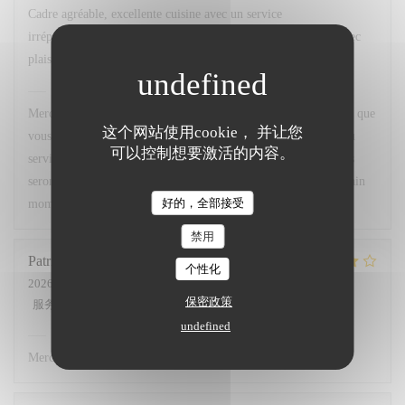
Cadre agréable, excellente cuisine avec un service
irréprochable...que demander de plus ? Nous y retournerons avec
plaisir.
Chez Marti
已回复此评论
Merci beaucoup pour votre superbe retour ! Nous sommes ravis que
这个网站使用cookie， 并让您
vous ayez apprécié le cadre, notre cuisine ainsi que la qualité du
可以控制想要激活的内容。
service. Votre satisfaction est notre plus belle récompense. Nous
serons très heureux de vous accueillir à nouveau pour un prochain
好的，全部接受
moment gourmand. À très bientôt !
禁用
Patricia
L
个性化
2026-07-02
- 12:00 - 来宾 3
保密政策
服务
:
5
/5
氛围
:
4
/5
菜单
:
4
/5
质价比
:
4
/5
undefined
Chez Marti
已回复此评论
Merci.