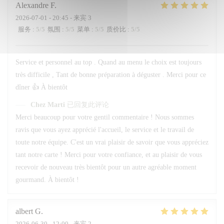
Alexandre
F
2026-07-01
- 20:45 - 来宾 3
服务
:
5
/5
氛围
:
5
/5
菜单
:
5
/5
质价比
:
5
/5
Service et personnel au top . Quand au menu le choix est toujours
très difficile , Tant de bonne préparation à déguster . Merci pour ce
dîner 👍 À bientôt
Chez Marti
已回复此评论
Merci beaucoup pour votre gentil commentaire ! Nous sommes
ravis que vous ayez apprécié l'accueil, le service et le travail de
toute notre équipe. C'est un vrai plaisir de savoir que vous appréciez
tant notre carte ! Merci pour votre confiance, et au plaisir de vous
recevoir de nouveau très bientôt pour un autre agréable moment
gourmand. À bientôt !
albert
G
2026-06-30
- 12:00 - 来宾 2