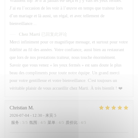
Vraiment top. Je n’ai jamais été déçu et j’y vais les yeux fermés.
J’ai eu l’occasion de les voir à l’œuvre en temps que traiteur lors
d’un mariage et là aussi, un régal, et avec tellement de
bienveillance…
Chez Marti
已回复此评论
Merci infiniment pour ce magnifique message, et surtout pour votre
fidélité au fil des années. Votre confiance, aussi bien au restaurant
que lors de nos prestations traiteur, nous touche énormément.
Savoir que vous venez « les yeux fermés » est sans doute le plus
beau des compliments pour toute notre équipe. Un grand merci
pour votre gentillesse et votre bienveillance. C'est toujours un
véritable plaisir de vous accueillir chez Marti. À très bientôt ! ❤️
Christian
M
2026-07-04
- 12:30 - 来宾 5
服务
:
5
/5
氛围
:
4
/5
菜单
:
4
/5
质价比
:
4
/5