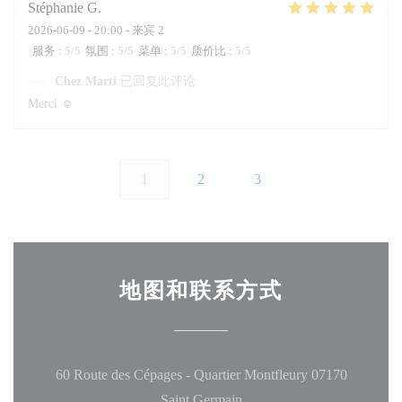
Stéphanie
G
2026-06-09
- 20:00 - 来宾 2
服务
:
5
/5
氛围
:
5
/5
菜单
:
5
/5
质价比
:
5
/5
Chez Marti
已回复此评论
Merci ☺️
1
2
3
地图和联系方式
60 Route des Cépages - Quartier Montfleury 07170
((在新窗口中打开))
Saint Germain