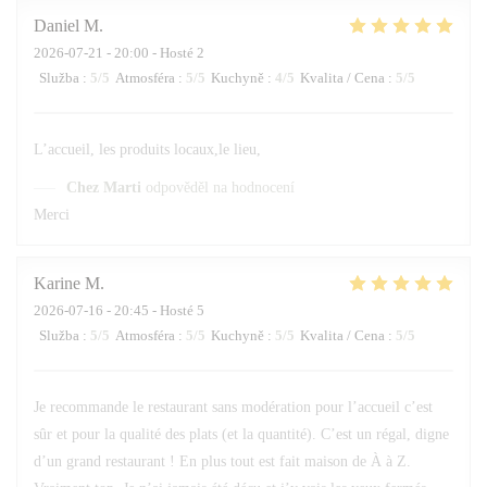
Daniel
M
2026-07-21
- 20:00 - Hosté 2
Služba
:
5
/5
Atmosféra
:
5
/5
Kuchyně
:
4
/5
Kvalita / Cena
:
5
/5
L’accueil, les produits locaux,le lieu,
Chez Marti
odpověděl na hodnocení
Merci
Karine
M
2026-07-16
- 20:45 - Hosté 5
Služba
:
5
/5
Atmosféra
:
5
/5
Kuchyně
:
5
/5
Kvalita / Cena
:
5
/5
Je recommande le restaurant sans modération pour l’accueil c’est
sûr et pour la qualité des plats (et la quantité). C’est un régal, digne
d’un grand restaurant ! En plus tout est fait maison de À à Z.