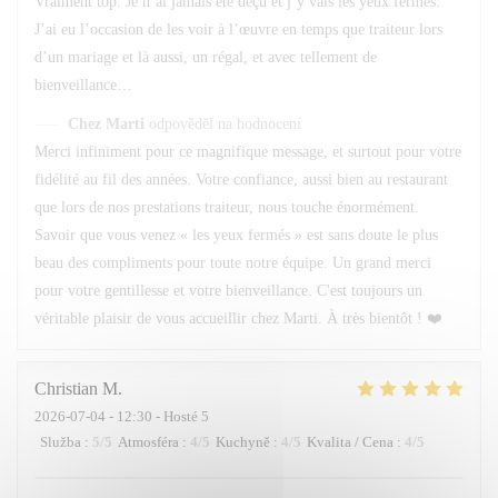
Vraiment top. Je n’ai jamais été déçu et j’y vais les yeux fermés.
J’ai eu l’occasion de les voir à l’œuvre en temps que traiteur lors
d’un mariage et là aussi, un régal, et avec tellement de
bienveillance…
Chez Marti
odpověděl na hodnocení
Merci infiniment pour ce magnifique message, et surtout pour votre
fidélité au fil des années. Votre confiance, aussi bien au restaurant
que lors de nos prestations traiteur, nous touche énormément.
Savoir que vous venez « les yeux fermés » est sans doute le plus
beau des compliments pour toute notre équipe. Un grand merci
pour votre gentillesse et votre bienveillance. C'est toujours un
véritable plaisir de vous accueillir chez Marti. À très bientôt ! ❤️
Christian
M
2026-07-04
- 12:30 - Hosté 5
Služba
:
5
/5
Atmosféra
:
4
/5
Kuchyně
:
4
/5
Kvalita / Cena
:
4
/5