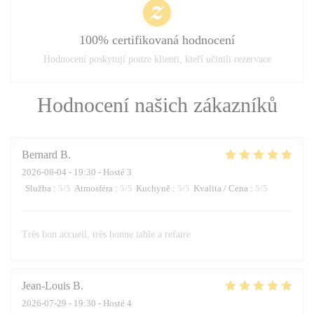
100% certifikovaná hodnocení
Hodnocení poskytují pouze klienti, kteří učinili rezervace
Hodnocení našich zákazníků
Bernard
B
2026-08-04
- 19:30 - Hosté 3
Služba
:
5
/5
Atmosféra
:
5
/5
Kuchyně
:
5
/5
Kvalita / Cena
:
5
/5
Très bon accueil, très bonne table a refaire
Jean-Louis
B
2026-07-29
- 19:30 - Hosté 4