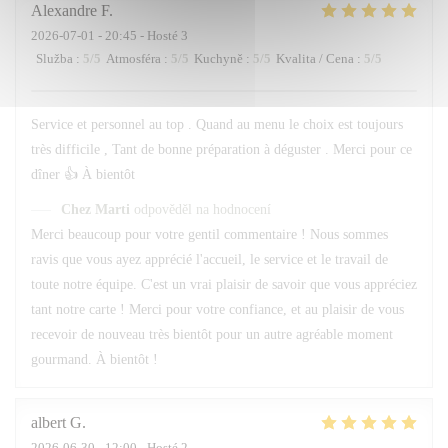
Alexandre
F
2026-07-01
- 20:45 - Hosté 3
Služba
:
5
/5
Atmosféra
:
5
/5
Kuchyně
:
5
/5
Kvalita / Cena
:
5
/5
Service et personnel au top . Quand au menu le choix est toujours
très difficile , Tant de bonne préparation à déguster . Merci pour ce
dîner 👍 À bientôt
Chez Marti
odpověděl na hodnocení
Merci beaucoup pour votre gentil commentaire ! Nous sommes
ravis que vous ayez apprécié l'accueil, le service et le travail de
toute notre équipe. C'est un vrai plaisir de savoir que vous appréciez
tant notre carte ! Merci pour votre confiance, et au plaisir de vous
recevoir de nouveau très bientôt pour un autre agréable moment
gourmand. À bientôt !
albert
G
2026-06-30
- 12:00 - Hosté 2