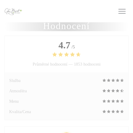
Panel pro správu cookies
Hodnocení
4.7
/5
Průměrné hodnocení —
1853 hodnoceni
Služba
Atmosféra
Menu
Kvalita/Cena