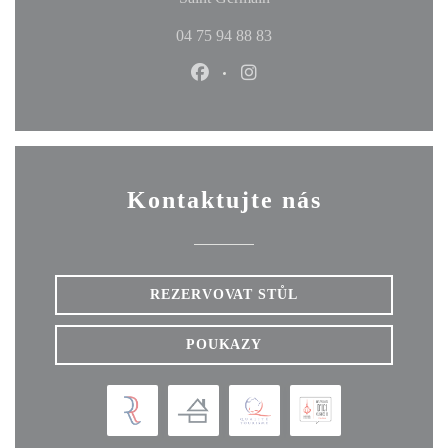
04 75 94 88 83
Facebook ((otevře se v novém okn
Instagram ((otevře se v no
Kontaktujte nás
REZERVOVAT STŮL
POUKAZY