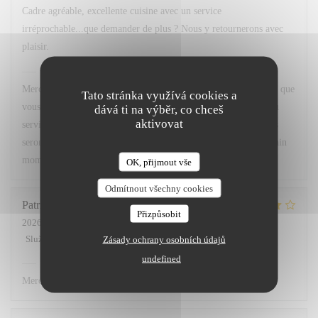
Cadre agréable, excellente cuisine avec un service
irréprochable...que demander de plus ? Nous y retournerons avec
plaisir.
Chez Marti
odpověděl na hodnocení
Merci beaucoup pour votre superbe retour ! Nous sommes ravis que
Tato stránka využívá cookies a
vous ayez apprécié le cadre, notre cuisine ainsi que la qualité du
dává ti na výběr, co chceš
aktivovat
service. Votre satisfaction est notre plus belle récompense. Nous
serons très heureux de vous accueillir à nouveau pour un prochain
moment gourmand. À très bientôt !
OK, přijmout vše
Odmítnout všechny cookies
Patricia
L
Přizpůsobit
2026-07-02
- 12:00 - Hosté 3
Služba
:
5
/5
Atmosféra
:
4
/5
Kuchyně
:
4
/5
Kvalita / Cena
:
4
/5
Zásady ochrany osobních údajů
undefined
Chez Marti
odpověděl na hodnocení
Merci.