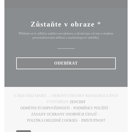
Zůstaňte v obraze
*
Přihlaste se k odběru našeho newsletteru a dostávejte od nás e-mailem
personalizovaná sdělení a marketingové nabídky.
ODEBÍRAT
© 2026 CHEZ MARTI — WEBOVÉ STRÁNKY RESTAURACE BYLY
((OTEVŘE SE V NOVÉM OKN
VYTVOŘENY
ZENCHEF
ODMÍTNUTÍ ODPOVĚDNOSTI
PODMÍNKY POUŽITÍ
((OTEVŘE SE V NOVÉM OKNĚ))
((OTEVŘE SE V NOVÉM
ZÁSADY OCHRANY OSOBNÍCH ÚDAJŮ
((OTEVŘE SE V NOVÉM OKNĚ))
POLITIKA OHLEDNĚ COOKIES
PRISTUPNOST
((OTEVŘE SE V NOVÉM OKNĚ))
((OTEVŘE SE V NOVÉM