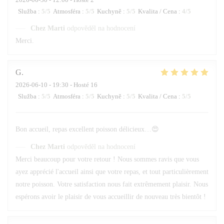
Služba
:
5
/5
Atmosféra
:
5
/5
Kuchyně
:
5
/5
Kvalita / Cena
:
4
/5
Chez Marti
odpověděl na hodnocení
Merci.
G
2026-06-10
- 19:30 - Hosté 16
Služba
:
5
/5
Atmosféra
:
5
/5
Kuchyně
:
5
/5
Kvalita / Cena
:
5
/5
Bon accueil, repas excellent poisson délicieux…😍
Chez Marti
odpověděl na hodnocení
Merci beaucoup pour votre retour ! Nous sommes ravis que vous
ayez apprécié l'accueil ainsi que votre repas, et tout particulièrement
notre poisson. Votre satisfaction nous fait extrêmement plaisir. Nous
espérons avoir le plaisir de vous accueillir de nouveau très bientôt !