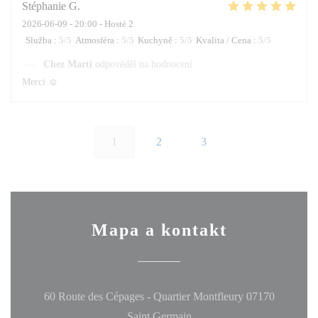
Stéphanie
G
2026-06-09
- 20:00 - Hosté 2
Služba
:
5
/5
Atmosféra
:
5
/5
Kuchyně
:
5
/5
Kvalita / Cena
:
5
/5
Chez Marti
odpověděl na hodnocení
Merci ☺️
1
2
3
Mapa a kontakt
60 Route des Cépages - Quartier Montfleury 07170
((otevře se v novém okně))
Saint Germain