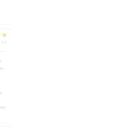
:
5
/5
n
on
ue
vous