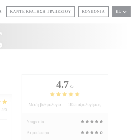
Α
ΚΆΝΤΕ ΚΡΆΤΗΣΗ ΤΡΑΠΕΖΙΟΎ
ΚΟΥΠΌΝΙΑ
EL
ς
4.7
/5
Μέση βαθμολογία —
1853 αξιολογήσεις
:
5
/5
Υπηρεσία
Ατμόσφαιρα