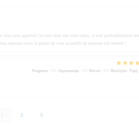
ous ayez apprécié l'accueil ainsi que votre repas, et tout particulièrement no
ous espérons avoir le plaisir de vous accueillir de nouveau très bientôt !
Υπηρεσία
:
5
/5
Ατμόσφαιρα
:
5
/5
Μενού
:
5
/5
Ποιότητα / Τιμή
1
2
3