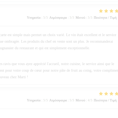
Υπηρεσία
:
5
/5
Ατμόσφαιρα
:
5
/5
Μενού
:
5
/5
Ποιότητα / Τιμή
 carte est simple mais permet un choix varié. Le vin était excellent et le service
errasse ombragée. Les produits du chef en vente sont un plus. Je recommanderai
ognassier du restaurant et qui est simplement exceptionnelle.
avis que vous ayez apprécié l'accueil, notre cuisine, le service ainsi que le
ent pour votre coup de cœur pour notre pâte de fruit au coing, votre complime
nouveau chez Marti !
Υπηρεσία
:
5
/5
Ατμόσφαιρα
:
5
/5
Μενού
:
4
/5
Ποιότητα / Τιμή