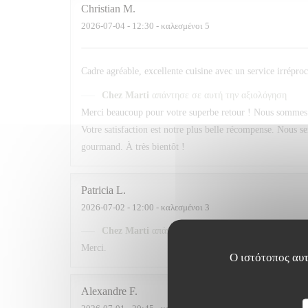
Christian
M
2026-07-04
- 12:30 - καλεσμένοι 5
Cadre agréable, excellente cuisine avec un service irrépro
Chez Marti
απάντησε σε αυτή την αξιολόγηση
Merci beaucoup pour votre superbe retour ! Nous sommes ra
Votre satisfaction est notre plus belle récompense. Nous 
gourmand. À très bientôt !
Patricia
L
2026-07-02
- 12:00 - καλεσμένοι 3
Chez Marti
απάντησε σε αυτή την αξιολόγηση
Merci.
Ο ιστότοπος αυτ
Alexandre
F