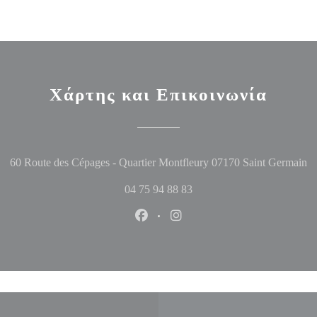
Χάρτης και Επικοινωνία
((
60 Route des Cépages - Quartier Montfleury 07170 Saint Germain
04 75 94 88 83
Facebook ((ανοίγει σε νέο παράθυ
Instagram ((ανοίγει σε νέο