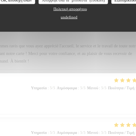
Υπηρεσία
:
5
/5
Ατμόσφαιρα
:
5
/5
Μενού
:
5
/5
Ποιότητα / Τιμή
Πολιτική απορρήτου
undefined
oujours très difficile , Tant de bonne préparation à déguster . Merci pour ce dî
 ravis que vous ayez apprécié l'accueil, le service et le travail de toute notr
tant notre carte ! Merci pour votre confiance, et au plaisir de vous recevoir de
mand. À bientôt !
Υπηρεσία
:
5
/5
Ατμόσφαιρα
:
5
/5
Μενού
:
5
/5
Ποιότητα / Τιμή
Υπηρεσία
:
5
/5
Ατμόσφαιρα
:
5
/5
Μενού
:
5
/5
Ποιότητα / Τιμή