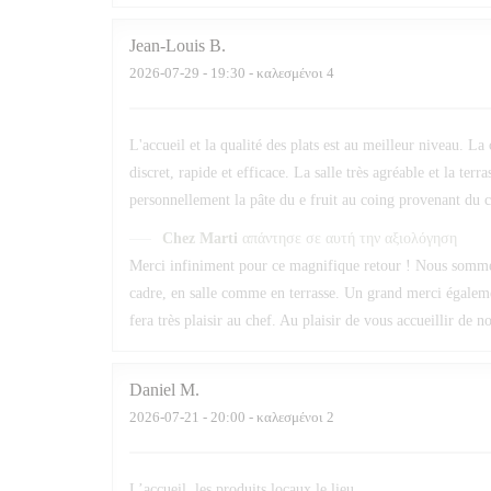
Jean-Louis
B
2026-07-29
- 19:30 - καλεσμένοι 4
L'accueil et la qualité des plats est au meilleur niveau. La
discret, rapide et efficace. La salle très agréable et la t
personnellement la pâte du e fruit au coing provenant du c
Chez Marti
απάντησε σε αυτή την αξιολόγηση
Merci infiniment pour ce magnifique retour ! Nous sommes r
cadre, en salle comme en terrasse. Un grand merci égalem
fera très plaisir au chef. Au plaisir de vous accueillir de 
Daniel
M
2026-07-21
- 20:00 - καλεσμένοι 2
L’accueil, les produits locaux,le lieu,