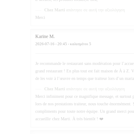
Chez Marti
απάντησε σε αυτή την αξιολόγηση
Merci
Karine
M
2026-07-16
- 20:45 - καλεσμένοι 5
Je recommande le restaurant sans modération pour l’accueil 
grand restaurant ! En plus tout est fait maison de À à Z. V
de les voir à l’œuvre en temps que traiteur lors d’un maria
Chez Marti
απάντησε σε αυτή την αξιολόγηση
Merci infiniment pour ce magnifique message, et surtout po
lors de nos prestations traiteur, nous touche énormément. 
compliments pour toute notre équipe. Un grand merci pour v
accueillir chez Marti. À très bientôt ! ❤️