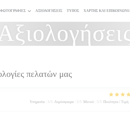
ΦΩΤΟΓΡΑΦΊΕΣ
ΑΞΙΟΛΟΓΉΣΕΙΣ
ΤΎΠΟΣ
ΧΆΡΤΗΣ ΚΑΙ ΕΠΙΚΟΙΝΩΝΊ
Αξιολογήσει
ολογίες πελατών μας
Υπηρεσία
:
5
/5
Ατμόσφαιρα
:
5
/5
Μενού
:
5
/5
Ποιότητα / Τιμή