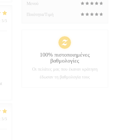
Μενού
Ποιότητα/Τιμή
:
5
/5
100% πιστοποιημένες
βαθμολογίες
Οι πελάτες μας που έκαναν κράτηση
έδωσαν τη βαθμολογία τους
nt
:
5
/5