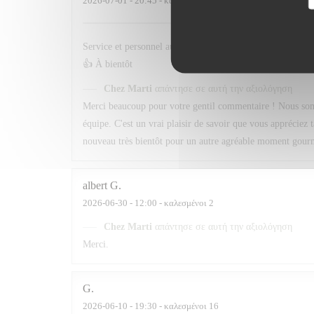
2026-07-01
- 20:45 - καλεσμένοι 3
Service et personnel au top . Quand au menu le choix est t
👍 À bientôt
Chez Marti
απάντησε σε αυτή την αξιολόγηση
Merci beaucoup pour votre gentil commentaire ! Nous sommes
équipe. C'est un vrai plaisir de savoir que vous appréciez 
nouveau très bientôt pour un autre agréable moment gour
albert
G
2026-06-30
- 12:00 - καλεσμένοι 2
Chez Marti
απάντησε σε αυτή την αξιολόγηση
Merci.
G
2026-06-10
- 19:30 - καλεσμένοι 16