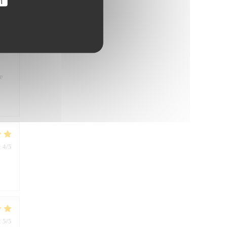
:
5
/5
ner
e
:
4
/5
:
5
/5