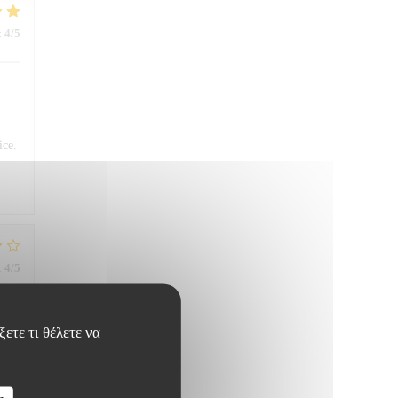
:
4
/5
ice.
:
4
/5
ετε τι θέλετε να
η