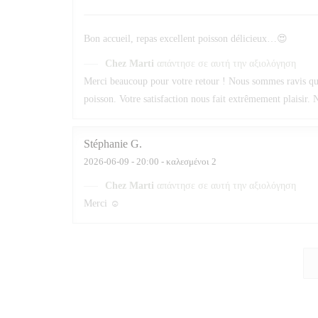
Bon accueil, repas excellent poisson délicieux…😍
Chez Marti
απάντησε σε αυτή την αξιολόγηση
Merci beaucoup pour votre retour ! Nous sommes ravis que v
poisson. Votre satisfaction nous fait extrêmement plaisir. N
Stéphanie
G
2026-06-09
- 20:00 - καλεσμένοι 2
Chez Marti
απάντησε σε αυτή την αξιολόγηση
Merci ☺️