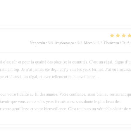
Υπηρεσία
:
5
/5
Ατμόσφαιρα
:
5
/5
Μενού
:
5
/5
Ποιότητα / Τιμή
c’est sûr et pour la qualité des plats (et la quantité). C’est un régal, digne d’u
raiment top. Je n’ai jamais été déçu et j’y vais les yeux fermés. J’ai eu l’occasi
ge et là aussi, un régal, et avec tellement de bienveillance…
ur votre fidélité au fil des années. Votre confiance, aussi bien au restaurant q
Savoir que vous venez « les yeux fermés » est sans doute le plus beau des
otre gentillesse et votre bienveillance. C'est toujours un véritable plaisir de 