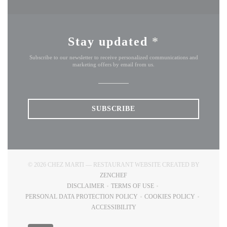
Stay updated
*
Subscribe to our newsletter to receive personalized communications and
marketing offers by email from us.
SUBSCRIBE
© 2026 CHEZ MARTI — RESTAURANT WEBSITE CREATED BY
((OPENS IN A NEW WINDOW))
ZENCHEF
DISCLAIMER
TERMS OF USE
((OPENS IN A NEW WINDOW))
((OPENS IN A NEW WINDOW))
PERSONAL DATA PROTECTION POLICY
COOKIES POLICY
((OPENS IN A NEW WINDOW))
((OPENS IN A NEW
ACCESSIBILITY
((OPENS IN A NEW WINDOW))