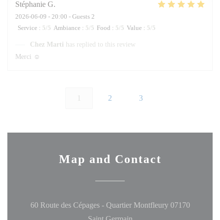
Stéphanie
G
2026-06-09
- 20:00 - Guests 2
Service
:
5
/5
Ambiance
:
5
/5
Food
:
5
/5
Value
:
5
/5
Chez Marti
has replied to this review
Merci ☺️
1
2
3
Map and Contact
60 Route des Cépages - Quartier Montfleury 07170
((opens in a new window))
Saint Germain