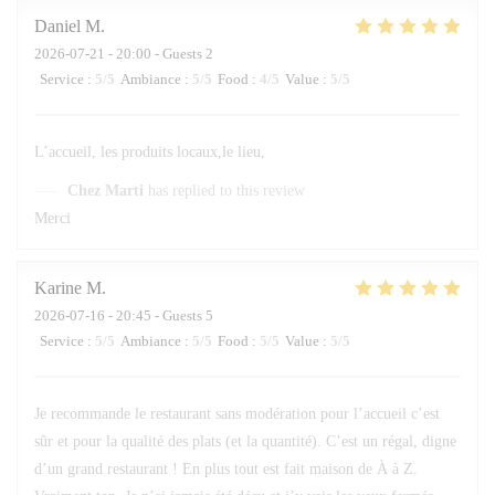
Daniel
M
2026-07-21
- 20:00 - Guests 2
Service
:
5
/5
Ambiance
:
5
/5
Food
:
4
/5
Value
:
5
/5
L’accueil, les produits locaux,le lieu,
Chez Marti
has replied to this review
Merci
Karine
M
2026-07-16
- 20:45 - Guests 5
Service
:
5
/5
Ambiance
:
5
/5
Food
:
5
/5
Value
:
5
/5
Je recommande le restaurant sans modération pour l’accueil c’est
sûr et pour la qualité des plats (et la quantité). C’est un régal, digne
d’un grand restaurant ! En plus tout est fait maison de À à Z.