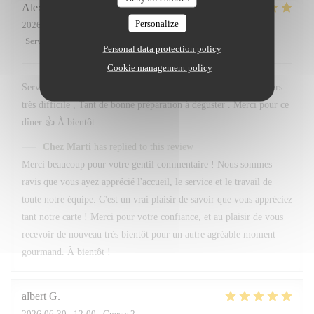
Alexandre
F
Personalize
2026-07-01
- 20:45 - Guests 3
Service
:
5
/5
Ambiance
:
5
/5
Food
:
5
/5
Value
:
5
/5
Personal data protection policy
Cookie management policy
Service et personnel au top . Quand au menu le choix est toujours
très difficile , Tant de bonne préparation à déguster . Merci pour ce
dîner 👍 À bientôt
Chez Marti
has replied to this review
Merci beaucoup pour votre gentil commentaire ! Nous sommes
ravis que vous ayez apprécié l'accueil, le service et le travail de
toute notre équipe. C'est un vrai plaisir de savoir que vous appréciez
tant notre carte ! Merci pour votre confiance, et au plaisir de vous
recevoir de nouveau très bientôt pour un autre agréable moment
gourmand. À bientôt !
albert
G
2026-06-30
- 12:00 - Guests 2