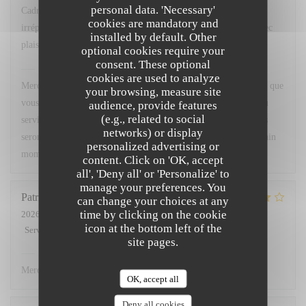
personal data. 'Necessary'
Cadre agréable, excellente cuisine avec un service
cookies are mandatory and
irréprochable...que demander de plus ? Nous y retournerons avec
installed by default. Other
plaisir.
optional cookies require your
consent. These optional
Chez Marti
has replied to this review
cookies are used to analyze
Merci beaucoup pour votre superbe retour ! Nous sommes ravis que
your browsing, measure site
vous ayez apprécié le cadre, notre cuisine ainsi que la qualité du
audience, provide features
(e.g., related to social
service. Votre satisfaction est notre plus belle récompense. Nous
networks) or display
serons très heureux de vous accueillir à nouveau pour un prochain
personalized advertising or
moment gourmand. À très bientôt !
content. Click on 'OK, accept
all', 'Deny all' or 'Personalize' to
manage your preferences. You
Patricia
L
can change your choices at any
time by clicking on the cookie
2026-07-02
- 12:00 - Guests 3
icon at the bottom left of the
Service
:
5
/5
Ambiance
:
4
/5
Food
:
4
/5
Value
:
4
/5
site pages.
Chez Marti
has replied to this review
Merci.
OK, accept all
Deny all cookies