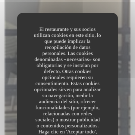
El restaurante y sus socios
utilizan cookies en este sitio, lo
que puede implicar la
recopilación de datos
personales. Las cookies
denominadas «necesarias» son
obligatorias y se instalan por
defecto. Otras cookies
opcionales requieren su
consentimiento. Estas cookies
opcionales sirven para analizar
su navegación, medir la
audiencia del sitio, ofrecer
funcionalidades (por ejemplo,
relacionadas con redes
Chez Marti
sociales) o mostrar publicidad
o contenidos personalizados.
BISTRO
|
SAINT GERMAIN
Haga clic en 'Aceptar todo',