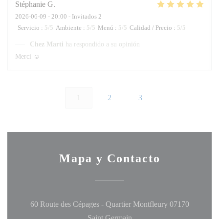
Stéphanie
G
2026-06-09
- 20:00 - Invitados 2
Servicio
:
5
/5
Ambiente
:
5
/5
Menú
:
5
/5
Calidad / Precio
:
5
/5
Chez Marti
ha respondido a su opinión
Merci ☺️
1
2
3
Mapa y Contacto
60 Route des Cépages - Quartier Montfleury 07170
((abre en una nueva ventana
Saint Germain