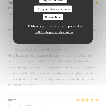
OK, aceptar todas
Alexandre
F
2026-07-01
- 20:45 - Invitados 3
Denegar todas las cookies
Servicio
:
5
/5
Ambiente
:
5
/5
Menú
:
5
/5
Calidad / Precio
:
5
/5
Personalizar
Política de protección de datos personales
Service et personnel au top . Quand au menu le choix est toujours
Política de gestión de cookies
très difficile , Tant de bonne préparation à déguster . Merci pour ce
dîner 👍 À bientôt
Chez Marti
ha respondido a su opinión
Merci beaucoup pour votre gentil commentaire ! Nous sommes
ravis que vous ayez apprécié l'accueil, le service et le travail de
toute notre équipe. C'est un vrai plaisir de savoir que vous appréciez
tant notre carte ! Merci pour votre confiance, et au plaisir de vous
recevoir de nouveau très bientôt pour un autre agréable moment
gourmand. À bientôt !
albert
G
2026-06-30
- 12:00 - Invitados 2