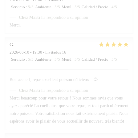
Servicio
:
5
/5
Ambiente
:
5
/5
Menú
:
5
/5
Calidad / Precio
:
4
/5
Chez Marti
ha respondido a su opinión
Merci.
G
2026-06-10
- 19:30 - Invitados 16
Servicio
:
5
/5
Ambiente
:
5
/5
Menú
:
5
/5
Calidad / Precio
:
5
/5
Bon accueil, repas excellent poisson délicieux…😍
Chez Marti
ha respondido a su opinión
Merci beaucoup pour votre retour ! Nous sommes ravis que vous
ayez apprécié l'accueil ainsi que votre repas, et tout particulièrement
notre poisson. Votre satisfaction nous fait extrêmement plaisir. Nous
espérons avoir le plaisir de vous accueillir de nouveau très bientôt !