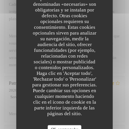
denominadas «necesarias» son
Cadre agréable, excellente cuisine avec un service
obligatorias y se instalan por
irréprochable...que demander de plus ? Nous y retournerons avec
defecto. Otras cookies
plaisir.
opcionales requieren su
consentimiento. Estas cookies
Chez Marti
ha respondido a su opinión
opcionales sirven para analizar
Merci beaucoup pour votre superbe retour ! Nous sommes ravis que
su navegación, medir la
vous ayez apprécié le cadre, notre cuisine ainsi que la qualité du
audiencia del sitio, ofrecer
funcionalidades (por ejemplo,
service. Votre satisfaction est notre plus belle récompense. Nous
relacionadas con redes
serons très heureux de vous accueillir à nouveau pour un prochain
sociales) o mostrar publicidad
moment gourmand. À très bientôt !
o contenidos personalizados.
Haga clic en 'Aceptar todo',
'Rechazar todo' o 'Personalizar'
Patricia
L
para gestionar sus preferencias.
Puede cambiar sus opciones en
2026-07-02
- 12:00 - Invitados 3
cualquier momento haciendo
Servicio
:
5
/5
Ambiente
:
4
/5
Menú
:
4
/5
Calidad / Precio
:
4
/5
clic en el icono de cookie en la
Chez Marti
ha respondido a su opinión
parte inferior izquierda de las
páginas del sitio.
Merci.