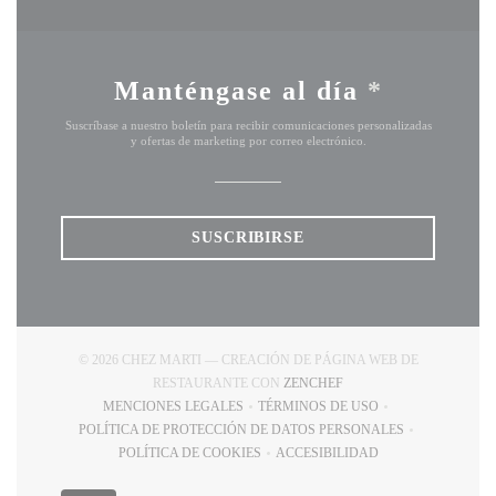
Manténgase al día
*
Suscríbase a nuestro boletín para recibir comunicaciones personalizadas
y ofertas de marketing por correo electrónico.
SUSCRIBIRSE
© 2026 CHEZ MARTI — CREACIÓN DE PÁGINA WEB DE
((ABRE EN UNA NUEVA 
RESTAURANTE CON
ZENCHEF
MENCIONES LEGALES
TÉRMINOS DE USO
((ABRE EN UNA NUEVA VENTANA))
((ABRE EN UNA NUEVA VE
POLÍTICA DE PROTECCIÓN DE DATOS PERSONALES
((ABRE EN UNA NUEVA VENTANA))
POLÍTICA DE COOKIES
ACCESIBILIDAD
((ABRE EN UNA NUEVA VENTANA))
((ABRE EN UNA NUEVA VE