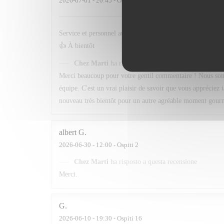
2026-07-01
- 20:45 - Ospiti 3
Service et personnel au top . Quand au menu le choix est t
👍 À bientôt
Chez Marti
ha risposto a questa recensione
Merci beaucoup pour votre gentil commentaire ! Nous sommes
équipe. C'est un vrai plaisir de savoir que vous appréciez 
nouveau très bientôt pour un autre agréable moment gour
albert
G
2026-06-30
- 12:00 - Ospiti 2
Chez Marti
ha risposto a questa recensione
Merci.
G
2026-06-10
- 19:30 - Ospiti 16