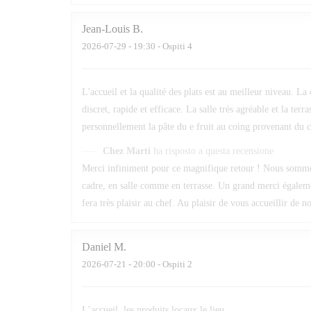
Jean-Louis
B
2026-07-29
- 19:30 - Ospiti 4
L'accueil et la qualité des plats est au meilleur niveau. La
discret, rapide et efficace. La salle très agréable et la t
personnellement la pâte du e fruit au coing provenant du c
Chez Marti
ha risposto a questa recensione
Merci infiniment pour ce magnifique retour ! Nous sommes r
cadre, en salle comme en terrasse. Un grand merci égalem
fera très plaisir au chef. Au plaisir de vous accueillir de 
Daniel
M
2026-07-21
- 20:00 - Ospiti 2
L’accueil, les produits locaux,le lieu,