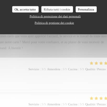
Servizio
:
5
/5
Atmosfera
:
5
/5
Cucina
:
5
/5
Qualità / Prezzo
Ok, accetta tutto
Rifiuta tutti i cookie
Personalizza
oujours très difficile , Tant de bonne préparation à déguster . Merci pour ce dî
Politica di protezione dei dati personali
Politica di gestione dei cookie
 ravis que vous ayez apprécié l'accueil, le service et le travail de toute notr
tant notre carte ! Merci pour votre confiance, et au plaisir de vous recevoir de
mand. À bientôt !
Servizio
:
5
/5
Atmosfera
:
5
/5
Cucina
:
5
/5
Qualità / Prezzo
Servizio
:
5
/5
Atmosfera
:
5
/5
Cucina
:
5
/5
Qualità / Prezzo