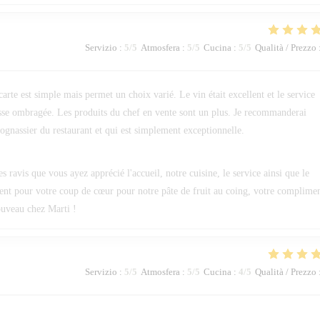
Servizio
:
5
/5
Atmosfera
:
5
/5
Cucina
:
5
/5
Qualità / Prezzo
 carte est simple mais permet un choix varié. Le vin était excellent et le service
errasse ombragée. Les produits du chef en vente sont un plus. Je recommanderai
ognassier du restaurant et qui est simplement exceptionnelle.
avis que vous ayez apprécié l'accueil, notre cuisine, le service ainsi que le
ent pour votre coup de cœur pour notre pâte de fruit au coing, votre complime
nouveau chez Marti !
Servizio
:
5
/5
Atmosfera
:
5
/5
Cucina
:
4
/5
Qualità / Prezzo