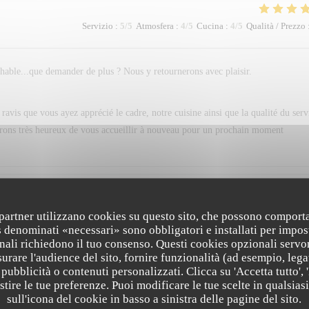
Servizio
:
5
/5
Atmosfera
:
4
/5
Cucina
:
4
/5
Qualità / Prezzo
chable...que demander de plus ? Nous y retournerons avec plaisir.
vis que vous ayez apprécié le cadre, notre cuisine ainsi que la qualité du serv
serons très heureux de vous accueillir à nouveau pour un prochain moment
Servizio
:
5
/5
Atmosfera
:
4
/5
Cucina
:
4
/5
Qualità / Prezzo
i partner utilizzano cookies su questo sito, che possono comporta
s denominati «necessari» sono obbligatori e installati per impos
nali richiedono il tuo consenso. Questi cookies opzionali servo
urare l'audience del sito, fornire funzionalità (ad esempio, lega
pubblicità o contenuti personalizzati. Clicca su 'Accetta tutto', '
estire le tue preferenze. Puoi modificare le tue scelte in qualsi
sull'icona del cookie in basso a sinistra delle pagine del sito.