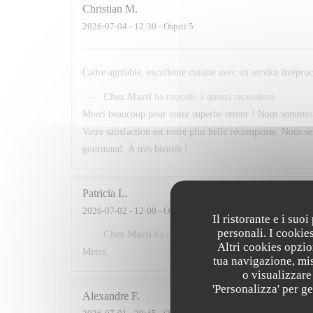
Christian
M
2026-07-04
- 12:30 - Ospiti 5
Cadre agréable, excellente cuisine avec un service irrépro
Chez Marti
ha risposto a questa recensione
Merci beaucoup pour votre superbe retour ! Nous sommes ra
Votre satisfaction est notre plus belle récompense. Nous 
gourmand. À très bientôt !
Patricia
L
2026-07-02
- 12:00 - Ospiti 3
Il ristorante e i suo
personali. I cookie
Chez Marti
ha risposto a questa recensione
Altri cookies opzio
Merci.
tua navigazione, mis
o visualizzare 
'Personalizza' per g
Alexandre
F