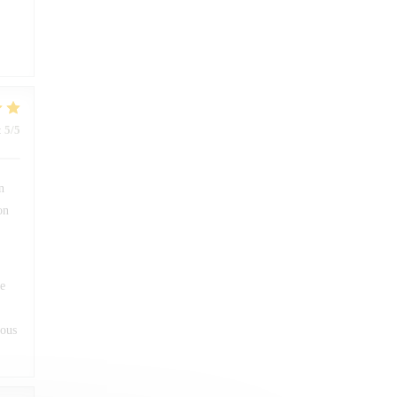
:
5
/5
n
on
ue
vous