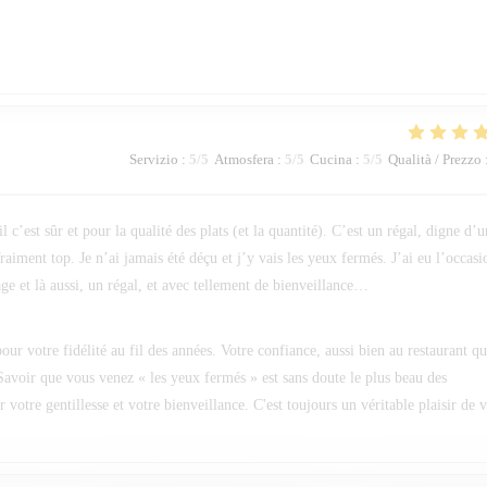
Servizio
:
5
/5
Atmosfera
:
5
/5
Cucina
:
5
/5
Qualità / Prezzo
c’est sûr et pour la qualité des plats (et la quantité). C’est un régal, digne d’u
raiment top. Je n’ai jamais été déçu et j’y vais les yeux fermés. J’ai eu l’occasi
ge et là aussi, un régal, et avec tellement de bienveillance…
ur votre fidélité au fil des années. Votre confiance, aussi bien au restaurant q
Savoir que vous venez « les yeux fermés » est sans doute le plus beau des
otre gentillesse et votre bienveillance. C'est toujours un véritable plaisir de 