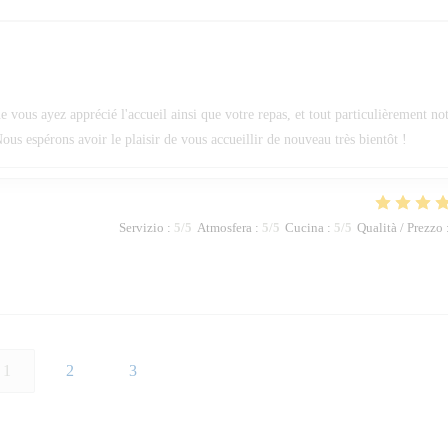
ous ayez apprécié l'accueil ainsi que votre repas, et tout particulièrement no
ous espérons avoir le plaisir de vous accueillir de nouveau très bientôt !
Servizio
:
5
/5
Atmosfera
:
5
/5
Cucina
:
5
/5
Qualità / Prezzo
1
2
3