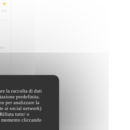
:
4
/5
ice.
:
4
/5
re la raccolta di dati
tazione predefinita.
no per analizzare la
te ai social network)
Rifiuta tutto' o
asi momento cliccando