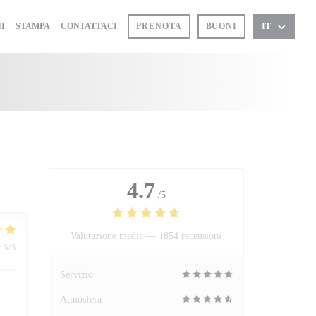
I
STAMPA
CONTATTACI
PRENOTA
BUONI
IT
4.7
/5
Valutazione media —
1854 recensioni
:
5
/5
Servizio
Atmosfera