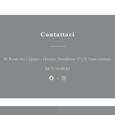
Contattaci
((
60 Route des Cépages - Quartier Montfleury 07170 Saint Germain
04 75 94 88 83
Facebook ((apre una nuova finestr
Instagram ((apre una nuova 