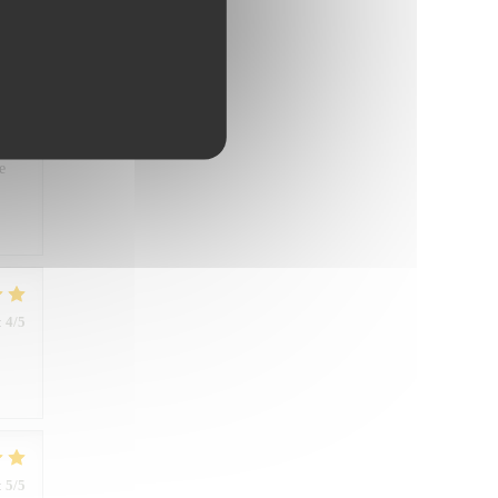
:
5
/5
ner
e
:
4
/5
:
5
/5