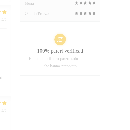
Menu
Qualità/Prezzo
:
5
/5
100% pareri verificati
Hanno dato il loro parere solo i clienti
che hanno prenotato
nt
:
5
/5