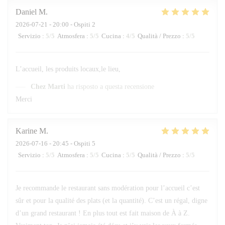
Daniel
M
2026-07-21
- 20:00 - Ospiti 2
Servizio
:
5
/5
Atmosfera
:
5
/5
Cucina
:
4
/5
Qualità / Prezzo
:
5
/5
L’accueil, les produits locaux,le lieu,
Chez Marti
ha risposto a questa recensione
Merci
Karine
M
2026-07-16
- 20:45 - Ospiti 5
Servizio
:
5
/5
Atmosfera
:
5
/5
Cucina
:
5
/5
Qualità / Prezzo
:
5
/5
Je recommande le restaurant sans modération pour l’accueil c’est
sûr et pour la qualité des plats (et la quantité). C’est un régal, digne
d’un grand restaurant ! En plus tout est fait maison de À à Z.