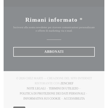
Rimani informato
*
Iscriversi alla nostra newsletter per ricevere comunicazioni personalizzate
e offerte di marketing via e-mail.
ABBONATI
© 2026 CHEZ MARTI — CREAZIONE DEL SITO INTERNET
((APRE UNA NUOVA FINE
RISTORANTE CON
ZENCHEF
NOTE LEGALI
TERMINI DI UTILIZZO
((APRE UNA NUOVA FINESTRA))
((APRE UNA NUOVA FINESTRA)
POLITICA DI PROTEZIONE DEI DATI PERSONALI
((APRE UNA NUOVA FINESTRA))
INFORMATIVA SUI COOKIE
ACCESSIBILITA
((APRE UNA NUOVA FINESTRA))
((APRE UNA NUOVA FINE