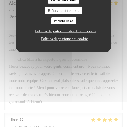
Ok, accetta tutto
Alexandre
F
2026-07-01
- 20:45 - Ospiti 3
Rifiuta tutti i cookie
Servizio
:
5
/5
Atmosfera
:
5
/5
Cucina
:
5
/5
Qualità / Prezzo
:
5
/5
Personalizza
Politica di protezione dei dati personali
Service et personnel au top . Quand au menu le choix est toujours
Politica di gestione dei cookie
très difficile , Tant de bonne préparation à déguster . Merci pour ce
dîner 👍 À bientôt
Chez Marti
ha risposto a questa recensione
Merci beaucoup pour votre gentil commentaire ! Nous sommes
ravis que vous ayez apprécié l'accueil, le service et le travail de
toute notre équipe. C'est un vrai plaisir de savoir que vous appréciez
tant notre carte ! Merci pour votre confiance, et au plaisir de vous
recevoir de nouveau très bientôt pour un autre agréable moment
gourmand. À bientôt !
albert
G
2026-06-30
- 12:00 - Ospiti 2