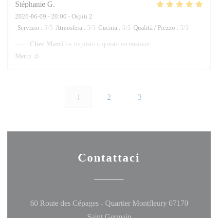
Stéphanie
G
2026-06-09
- 20:00 - Ospiti 2
Servizio
:
5
/5
Atmosfera
:
5
/5
Cucina
:
5
/5
Qualità / Prezzo
:
5
/5
Chez Marti
ha risposto a questa recensione
Merci ☺️
1
2
3
Contattaci
60 Route des Cépages - Quartier Montfleury 07170
((apre una nuova finestra))
Saint Germain