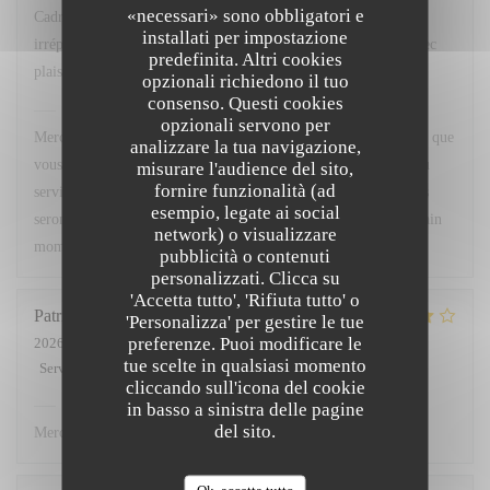
«necessari» sono obbligatori e
Cadre agréable, excellente cuisine avec un service
installati per impostazione
irréprochable...que demander de plus ? Nous y retournerons avec
predefinita. Altri cookies
plaisir.
opzionali richiedono il tuo
consenso. Questi cookies
Chez Marti
ha risposto a questa recensione
opzionali servono per
Merci beaucoup pour votre superbe retour ! Nous sommes ravis que
analizzare la tua navigazione,
vous ayez apprécié le cadre, notre cuisine ainsi que la qualité du
misurare l'audience del sito,
fornire funzionalità (ad
service. Votre satisfaction est notre plus belle récompense. Nous
esempio, legate ai social
serons très heureux de vous accueillir à nouveau pour un prochain
network) o visualizzare
moment gourmand. À très bientôt !
pubblicità o contenuti
personalizzati. Clicca su
'Accetta tutto', 'Rifiuta tutto' o
Patricia
L
'Personalizza' per gestire le tue
preferenze. Puoi modificare le
2026-07-02
- 12:00 - Ospiti 3
tue scelte in qualsiasi momento
Servizio
:
5
/5
Atmosfera
:
4
/5
Cucina
:
4
/5
Qualità / Prezzo
:
4
/5
cliccando sull'icona del cookie
Chez Marti
ha risposto a questa recensione
in basso a sinistra delle pagine
del sito.
Merci.