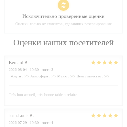
Исключительно проверенные оценки
Оценки только от клиентов, сделавших резервирование
Оценки наших посетителей
Bernard
B
2026-08-04
- 19:30 - гости 3
Услуги
:
5
/5
Атмосфера
:
5
/5
Меню
:
5
/5
Цена / качество
:
5
/5
Très bon accueil, très bonne table a refaire
Jean-Louis
B
2026-07-29
- 19:30 - гости 4