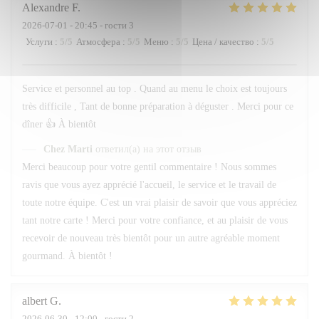
Alexandre
F
2026-07-01
- 20:45 - гости 3
Услуги
:
5
/5
Атмосфера
:
5
/5
Меню
:
5
/5
Цена / качество
:
5
/5
Service et personnel au top . Quand au menu le choix est toujours
très difficile , Tant de bonne préparation à déguster . Merci pour ce
dîner 👍 À bientôt
Chez Marti
ответил(а) на этот отзыв
Merci beaucoup pour votre gentil commentaire ! Nous sommes
ravis que vous ayez apprécié l'accueil, le service et le travail de
toute notre équipe. C'est un vrai plaisir de savoir que vous appréciez
tant notre carte ! Merci pour votre confiance, et au plaisir de vous
recevoir de nouveau très bientôt pour un autre agréable moment
gourmand. À bientôt !
albert
G
2026-06-30
- 12:00 - гости 2