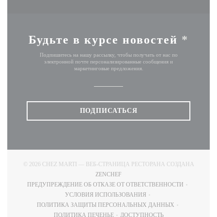
Будьте в курсе новостей
*
Подпишитесь на нашу рассылку, чтобы получать от нас по
электронной почте персонализированные сообщения и
маркетинговые предложения.
ПОДПИСАТЬСЯ
© 2026 CHEZ MARTI — ВЕБ-СТРАНИЦА РЕСТОРАНА СОЗДАНА
((ОТКРЫВАЕТСЯ В НОВОМ ОКНЕ)
ZENCHEF
ПРЕДУПРЕЖДЕНИЕ ОБ ОТКАЗЕ ОТ ОТВЕТСТВЕННОСТИ
((ОТКРЫВАЕТСЯ В НОВОМ ОКНЕ))
УСЛОВИЯ ИСПОЛЬЗОВАНИЯ
((ОТКРЫВАЕТСЯ В НОВОМ ОКНЕ))
ПОЛИТИКА ЗАЩИТЫ ПЕРСОНАЛЬНЫХ ДАННЫХ
((ОТКРЫВАЕТСЯ В НОВОМ ОКНЕ))
ПОЛИТИКА ПЕЧЕНЬЕ
ДОСТУПНОСТЬ