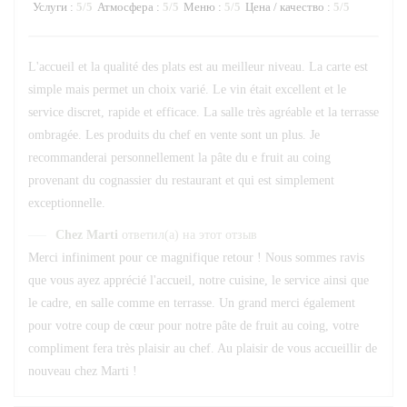
Услуги
:
5
/5
Атмосфера
:
5
/5
Меню
:
5
/5
Цена / качество
:
5
/5
L'accueil et la qualité des plats est au meilleur niveau. La carte est
simple mais permet un choix varié. Le vin était excellent et le
service discret, rapide et efficace. La salle très agréable et la terrasse
ombragée. Les produits du chef en vente sont un plus. Je
recommanderai personnellement la pâte du e fruit au coing
provenant du cognassier du restaurant et qui est simplement
exceptionnelle.
Chez Marti
ответил(а) на этот отзыв
Merci infiniment pour ce magnifique retour ! Nous sommes ravis
que vous ayez apprécié l'accueil, notre cuisine, le service ainsi que
le cadre, en salle comme en terrasse. Un grand merci également
pour votre coup de cœur pour notre pâte de fruit au coing, votre
compliment fera très plaisir au chef. Au plaisir de vous accueillir de
nouveau chez Marti !