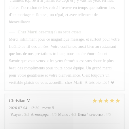
Vraiment top. Je n’ai jamais été déçu et j’y vais les yeux fermés.
J’ai eu l’occasion de les voir à l’œuvre en temps que traiteur lors
d’un mariage et là aussi, un régal, et avec tellement de
bienveillance…
Chez Marti
ответил(а) на этот отзыв
Merci infiniment pour ce magnifique message, et surtout pour votre
fidélité au fil des années. Votre confiance, aussi bien au restaurant
que lors de nos prestations traiteur, nous touche énormément.
Savoir que vous venez « les yeux fermés » est sans doute le plus
beau des compliments pour toute notre équipe. Un grand merci
pour votre gentillesse et votre bienveillance. C'est toujours un
véritable plaisir de vous accueillir chez Marti. À très bientôt ! ❤️
Christian
M
2026-07-04
- 12:30 - гости 5
Услуги
:
5
/5
Атмосфера
:
4
/5
Меню
:
4
/5
Цена / качество
:
4
/5