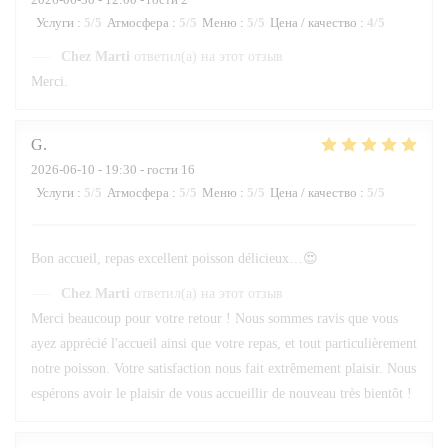
Услуги
:
5
/5
Атмосфера
:
5
/5
Меню
:
5
/5
Цена / качество
:
4
/5
Chez Marti
ответил(а) на этот отзыв
Merci.
G
2026-06-10
- 19:30 - гости 16
Услуги
:
5
/5
Атмосфера
:
5
/5
Меню
:
5
/5
Цена / качество
:
5
/5
Bon accueil, repas excellent poisson délicieux…😍
Chez Marti
ответил(а) на этот отзыв
Merci beaucoup pour votre retour ! Nous sommes ravis que vous
ayez apprécié l'accueil ainsi que votre repas, et tout particulièrement
notre poisson. Votre satisfaction nous fait extrêmement plaisir. Nous
espérons avoir le plaisir de vous accueillir de nouveau très bientôt !