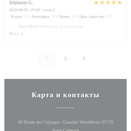
Stéphanie
G
2026-06-09
- 20:00 - гости 2
Услуги
:
5
/5
Атмосфера
:
5
/5
Меню
:
5
/5
Цена / качество
:
5
/5
Chez Marti
ответил(а) на этот отзыв
Merci ☺️
1
2
3
Карта и контакты
60 Route des Cépages - Quartier Montfleury 07170
((открывается в новом окн
Saint Germain