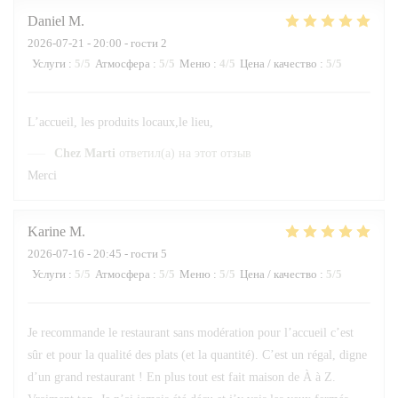
Daniel
M
2026-07-21
- 20:00 - гости 2
Услуги
:
5
/5
Атмосфера
:
5
/5
Меню
:
4
/5
Цена / качество
:
5
/5
L’accueil, les produits locaux,le lieu,
Chez Marti
ответил(а) на этот отзыв
Merci
Karine
M
2026-07-16
- 20:45 - гости 5
Услуги
:
5
/5
Атмосфера
:
5
/5
Меню
:
5
/5
Цена / качество
:
5
/5
Je recommande le restaurant sans modération pour l’accueil c’est
sûr et pour la qualité des plats (et la quantité). C’est un régal, digne
d’un grand restaurant ! En plus tout est fait maison de À à Z.