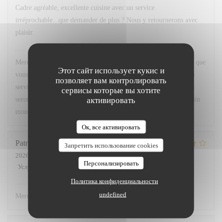
Cadre agréable, excellente cuisine avec un service
irréprochable...que demander de plus ? Nous y retournerons avec
plaisir.
Chez Marti
ответил(а) на этот отзыв
Merci beaucoup pour votre superbe retour ! Nous sommes ravis que
Этот сайт использует кукис и
vous ayez apprécié le cadre, notre cuisine ainsi que la qualité du
позволяет вам контролировать
service. Votre satisfaction est notre plus belle récompense. Nous
сервисы которые вы хотите
активировать
serons très heureux de vous accueillir à nouveau pour un prochain
moment gourmand. À très bientôt !
Ок, все активировать
Patricia
L
Запретить использование cookies
2026-07-02
- 12:00 - гости 3
Персонализировать
Услуги
:
5
/5
Атмосфера
:
4
/5
Меню
:
4
/5
Цена / качество
:
4
/5
Политика конфиденциальности
Chez Marti
ответил(а) на этот отзыв
undefined
Merci.