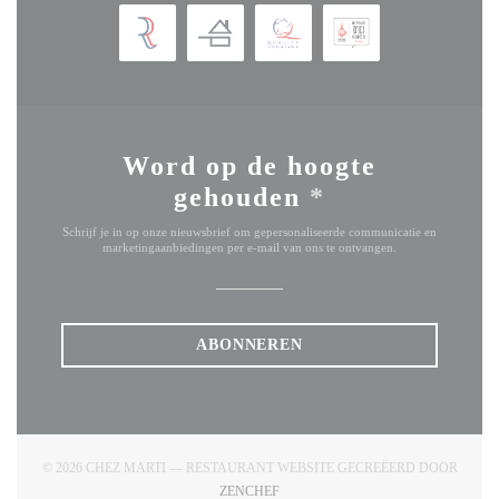
Word op de hoogte
gehouden
*
Schrijf je in op onze nieuwsbrief om gepersonaliseerde communicatie en
marketingaanbiedingen per e-mail van ons te ontvangen.
ABONNEREN
© 2026 CHEZ MARTI — RESTAURANT WEBSITE GECREËERD DOOR
((OPENT IN EEN NIEUW VENSTER))
ZENCHEF