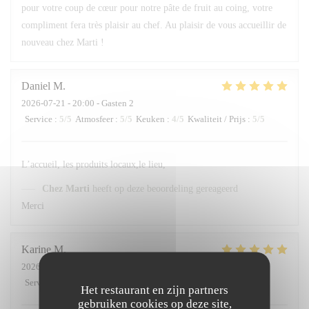
pour votre coup de cœur pour notre pâte de fruit au coing, votre
compliment fera très plaisir au chef. Au plaisir de vous accueillir de
nouveau chez Marti !
Daniel
M
2026-07-21
- 20:00 - Gasten 2
Service
:
5
/5
Atmosfeer
:
5
/5
Keuken
:
4
/5
Kwaliteit / Prijs
:
5
/5
L’accueil, les produits locaux,le lieu,
Chez Marti
heeft op deze beoordeling gereageerd
Merci
Karine
M
2026-07-16
- 20:45 - Gasten 5
Service
:
5
/5
Atmosfeer
:
5
/5
Keuken
:
5
/5
Kwaliteit / Prijs
:
5
/5
Het restaurant en zijn partners
gebruiken cookies op deze site,