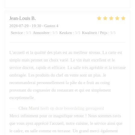
Jean-Louis
B
2026-07-29
- 19:30 - Gasten 4
Service
:
5
/5
Atmosfeer
:
5
/5
Keuken
:
5
/5
Kwaliteit / Prijs
:
5
/5
L'accueil et la qualité des plats est au meilleur niveau. La carte est
simple mais permet un choix varié. Le vin était excellent et le
service discret, rapide et efficace. La salle très agréable et la terrasse
ombragée. Les produits du chef en vente sont un plus. Je
recommanderai personnellement la pâte du e fruit au coing
provenant du cognassier du restaurant et qui est simplement
exceptionnelle.
Chez Marti
heeft op deze beoordeling gereageerd
Merci infiniment pour ce magnifique retour ! Nous sommes ravis
que vous ayez apprécié l'accueil, notre cuisine, le service ainsi que
le cadre, en salle comme en terrasse. Un grand merci également