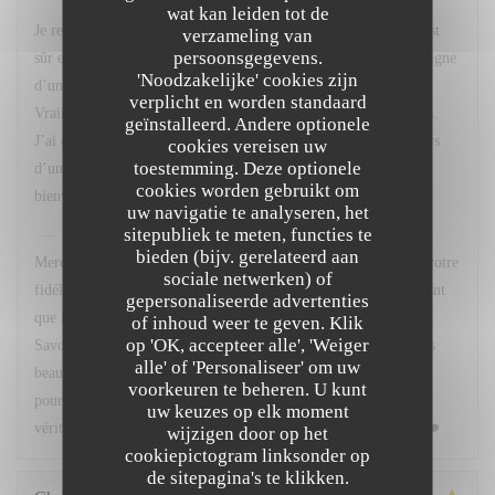
wat kan leiden tot de
Je recommande le restaurant sans modération pour l’accueil c’est
verzameling van
persoonsgegevens.
sûr et pour la qualité des plats (et la quantité). C’est un régal, digne
'Noodzakelijke' cookies zijn
d’un grand restaurant ! En plus tout est fait maison de À à Z.
verplicht en worden standaard
Vraiment top. Je n’ai jamais été déçu et j’y vais les yeux fermés.
geïnstalleerd. Andere optionele
J’ai eu l’occasion de les voir à l’œuvre en temps que traiteur lors
cookies vereisen uw
toestemming. Deze optionele
d’un mariage et là aussi, un régal, et avec tellement de
cookies worden gebruikt om
bienveillance…
uw navigatie te analyseren, het
sitepubliek te meten, functies te
Chez Marti
heeft op deze beoordeling gereageerd
bieden (bijv. gerelateerd aan
Merci infiniment pour ce magnifique message, et surtout pour votre
sociale netwerken) of
fidélité au fil des années. Votre confiance, aussi bien au restaurant
gepersonaliseerde advertenties
que lors de nos prestations traiteur, nous touche énormément.
of inhoud weer te geven. Klik
op 'OK, accepteer alle', 'Weiger
Savoir que vous venez « les yeux fermés » est sans doute le plus
alle' of 'Personaliseer' om uw
beau des compliments pour toute notre équipe. Un grand merci
voorkeuren te beheren. U kunt
pour votre gentillesse et votre bienveillance. C'est toujours un
uw keuzes op elk moment
véritable plaisir de vous accueillir chez Marti. À très bientôt ! ❤️
wijzigen door op het
cookiepictogram linksonder op
de sitepagina's te klikken.