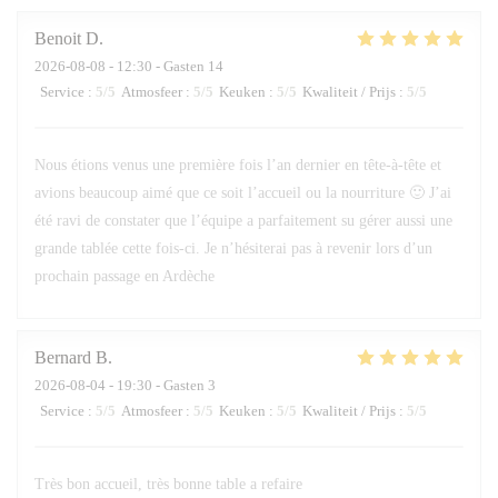
Benoit
D
2026-08-08
- 12:30 - Gasten 14
Service
:
5
/5
Atmosfeer
:
5
/5
Keuken
:
5
/5
Kwaliteit / Prijs
:
5
/5
Nous étions venus une première fois l’an dernier en tête-à-tête et
avions beaucoup aimé que ce soit l’accueil ou la nourriture 🙂 J’ai
été ravi de constater que l’équipe a parfaitement su gérer aussi une
grande tablée cette fois-ci. Je n’hésiterai pas à revenir lors d’un
prochain passage en Ardèche
Bernard
B
2026-08-04
- 19:30 - Gasten 3
Service
:
5
/5
Atmosfeer
:
5
/5
Keuken
:
5
/5
Kwaliteit / Prijs
:
5
/5
Très bon accueil, très bonne table a refaire