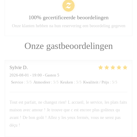
100% gecertificeerde beoordelingen
Onze klanten hebben na hun reservering een beoordeling gegeven
Onze gastbeoordelingen
Sylvie
D
2026-08-01
- 19:00 - Gasten 5
Service
:
5
/5
Atmosfeer
:
5
/5
Keuken
:
5
/5
Kwaliteit / Prijs
:
5
/5
Tout est parfait, ne changez rien! L accueil, le service, les plats faits
maison avec amour ! Je trouve que c est encore plus goûteux qu
avant ! De bon goût ! Allez y les yeux fermés, vous ne serez pas
déçu !