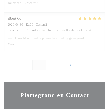
gourmand. À bientôt !
albert
G
2026-06-30
- 12:00 - Gasten 2
Service
:
5
/5
Atmosfeer
:
5
/5
Keuken
:
5
/5
Kwaliteit / Prijs
:
4
/5
Chez Marti
heeft op deze beoordeling gereageerd
Merci.
1
2
3
Plattegrond en Contact