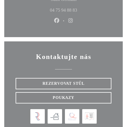
04 75 94 88 83
Facebook ((otevře se v novém okn
Instagram ((otevře se v no
Kontaktujte nás
REZERVOVAT STŮL
POUKAZY