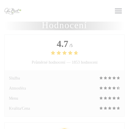
Panel pro správu cookies
Hodnocení
4.7
/5
Průměrné hodnocení —
1853 hodnoceni
Služba
Atmosféra
Menu
Kvalita/Cena