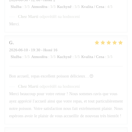
Služba
:
5
/5
Atmosféra
:
5
/5
Kuchyně
:
5
/5
Kvalita / Cena
:
4
/5
Chez Marti
odpověděl na hodnocení
Merci.
G
2026-06-10
- 19:30 - Hosté 16
Služba
:
5
/5
Atmosféra
:
5
/5
Kuchyně
:
5
/5
Kvalita / Cena
:
5
/5
Bon accueil, repas excellent poisson délicieux…😍
Chez Marti
odpověděl na hodnocení
Merci beaucoup pour votre retour ! Nous sommes ravis que vous
ayez apprécié l'accueil ainsi que votre repas, et tout particulièrement
notre poisson. Votre satisfaction nous fait extrêmement plaisir. Nous
espérons avoir le plaisir de vous accueillir de nouveau très bientôt !