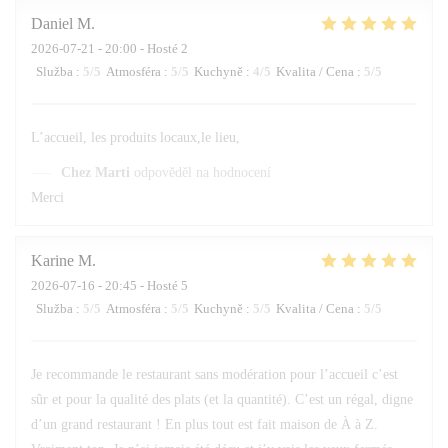
Daniel
M
2026-07-21
- 20:00 - Hosté 2
Služba
:
5
/5
Atmosféra
:
5
/5
Kuchyně
:
4
/5
Kvalita / Cena
:
5
/5
L’accueil, les produits locaux,le lieu,
Chez Marti
odpověděl na hodnocení
Merci
Karine
M
2026-07-16
- 20:45 - Hosté 5
Služba
:
5
/5
Atmosféra
:
5
/5
Kuchyně
:
5
/5
Kvalita / Cena
:
5
/5
Je recommande le restaurant sans modération pour l’accueil c’est
sûr et pour la qualité des plats (et la quantité). C’est un régal, digne
d’un grand restaurant ! En plus tout est fait maison de À à Z.