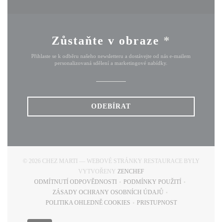
Zůstaňte v obraze
*
Přihlaste se k odběru našeho newsletteru a dostávejte od nás e-mailem
personalizovaná sdělení a marketingové nabídky.
ODEBÍRAT
© 2026 CHEZ MARTI — WEBOVÉ STRÁNKY RESTAURACE BYLY
((OTEVŘE SE V NOVÉM OKN
VYTVOŘENY
ZENCHEF
ODMÍTNUTÍ ODPOVĚDNOSTI
PODMÍNKY POUŽITÍ
((OTEVŘE SE V NOVÉM OKNĚ))
((OTEVŘE SE V NOVÉM
ZÁSADY OCHRANY OSOBNÍCH ÚDAJŮ
((OTEVŘE SE V NOVÉM OKNĚ))
POLITIKA OHLEDNĚ COOKIES
PRISTUPNOST
((OTEVŘE SE V NOVÉM OKNĚ))
((OTEVŘE SE V NOVÉM