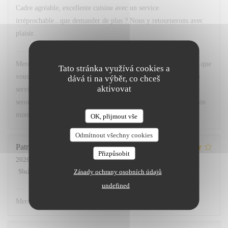
Cadre agréable, excellente cuisine avec un service
irréprochable...que demander de plus ? Nous y retournerons avec
plaisir.
Chez Marti
odpověděl na hodnocení
Merci beaucoup pour votre superbe retour ! Nous sommes ravis que
Tato stránka využívá cookies a
vous ayez apprécié le cadre, notre cuisine ainsi que la qualité du
dává ti na výběr, co chceš
aktivovat
service. Votre satisfaction est notre plus belle récompense. Nous
serons très heureux de vous accueillir à nouveau pour un prochain
moment gourmand. À très bientôt !
OK, přijmout vše
Odmítnout všechny cookies
Patricia
L
Přizpůsobit
2026-07-02
- 12:00 - Hosté 3
Služba
:
5
/5
Atmosféra
:
4
/5
Kuchyně
:
4
/5
Kvalita / Cena
:
4
/5
Zásady ochrany osobních údajů
undefined
Chez Marti
odpověděl na hodnocení
Merci.