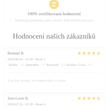
100% certifikovaná hodnocení
Hodnocení poskytují pouze klienti, kteří učinili rezervace
Hodnocení našich zákazníků
Bernard
B
2026-08-04
- 19:30 - Hosté 3
Služba
:
5
/5
Atmosféra
:
5
/5
Kuchyně
:
5
/5
Kvalita / Cena
:
5
/5
Très bon accueil, très bonne table a refaire
Jean-Louis
B
2026-07-29
- 19:30 - Hosté 4