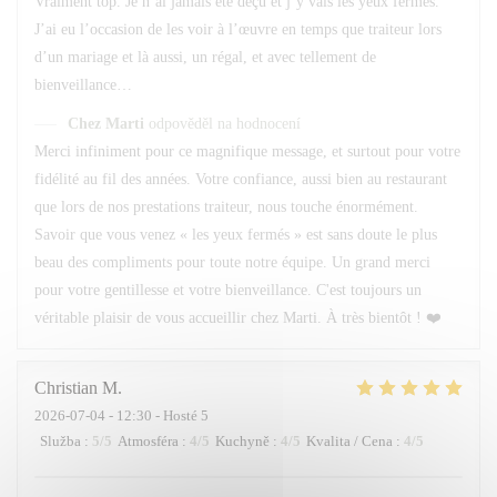
Vraiment top. Je n’ai jamais été déçu et j’y vais les yeux fermés.
J’ai eu l’occasion de les voir à l’œuvre en temps que traiteur lors
d’un mariage et là aussi, un régal, et avec tellement de
bienveillance…
Chez Marti
odpověděl na hodnocení
Merci infiniment pour ce magnifique message, et surtout pour votre
fidélité au fil des années. Votre confiance, aussi bien au restaurant
que lors de nos prestations traiteur, nous touche énormément.
Savoir que vous venez « les yeux fermés » est sans doute le plus
beau des compliments pour toute notre équipe. Un grand merci
pour votre gentillesse et votre bienveillance. C'est toujours un
véritable plaisir de vous accueillir chez Marti. À très bientôt ! ❤️
Christian
M
2026-07-04
- 12:30 - Hosté 5
Služba
:
5
/5
Atmosféra
:
4
/5
Kuchyně
:
4
/5
Kvalita / Cena
:
4
/5