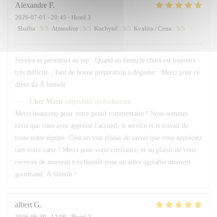
Alexandre
F
2026-07-01
- 20:45 - Hosté 3
Služba
:
5
/5
Atmosféra
:
5
/5
Kuchyně
:
5
/5
Kvalita / Cena
:
5
/5
Service et personnel au top . Quand au menu le choix est toujours
très difficile , Tant de bonne préparation à déguster . Merci pour ce
dîner 👍 À bientôt
Chez Marti
odpověděl na hodnocení
Merci beaucoup pour votre gentil commentaire ! Nous sommes
ravis que vous ayez apprécié l'accueil, le service et le travail de
toute notre équipe. C'est un vrai plaisir de savoir que vous appréciez
tant notre carte ! Merci pour votre confiance, et au plaisir de vous
recevoir de nouveau très bientôt pour un autre agréable moment
gourmand. À bientôt !
albert
G
2026-06-30
- 12:00 - Hosté 2