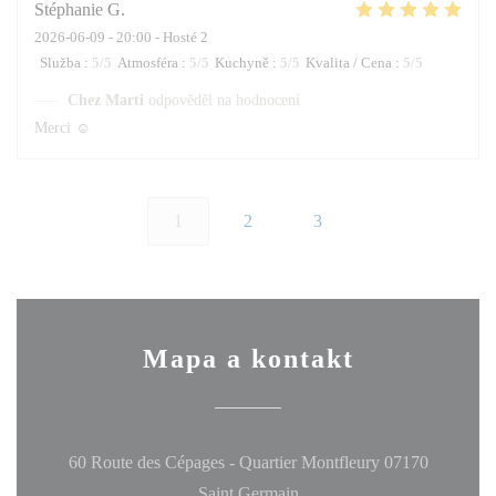
Stéphanie
G
2026-06-09
- 20:00 - Hosté 2
Služba
:
5
/5
Atmosféra
:
5
/5
Kuchyně
:
5
/5
Kvalita / Cena
:
5
/5
Chez Marti
odpověděl na hodnocení
Merci ☺️
1
2
3
Mapa a kontakt
60 Route des Cépages - Quartier Montfleury 07170
((otevře se v novém okně))
Saint Germain