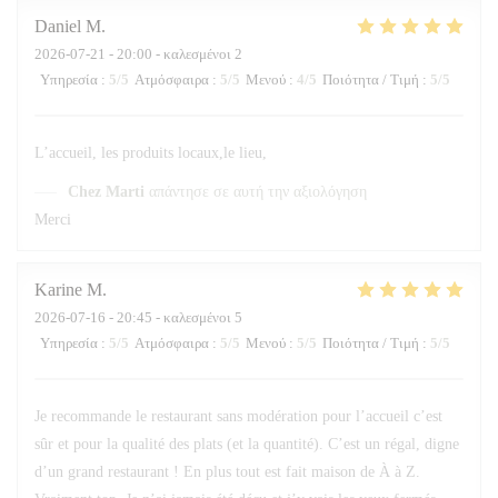
Daniel
M
2026-07-21
- 20:00 - καλεσμένοι 2
Υπηρεσία
:
5
/5
Ατμόσφαιρα
:
5
/5
Μενού
:
4
/5
Ποιότητα / Τιμή
:
5
/5
L’accueil, les produits locaux,le lieu,
Chez Marti
απάντησε σε αυτή την αξιολόγηση
Merci
Karine
M
2026-07-16
- 20:45 - καλεσμένοι 5
Υπηρεσία
:
5
/5
Ατμόσφαιρα
:
5
/5
Μενού
:
5
/5
Ποιότητα / Τιμή
:
5
/5
Je recommande le restaurant sans modération pour l’accueil c’est
sûr et pour la qualité des plats (et la quantité). C’est un régal, digne
d’un grand restaurant ! En plus tout est fait maison de À à Z.