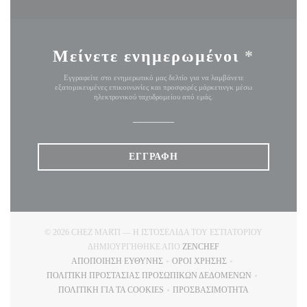
Μείνετε ενημερωμένοι
*
Εγγραφείτε στο ενημερωτικό μας δελτίο για να λαμβάνετε
εξατομικευμένες επικοινωνίες και προσφορές μάρκετινγκ μέσω
ηλεκτρονικού ταχυδρομείου από εμάς.
ΕΓΓΡΑΦΉ
© 2026 CHEZ MARTI — Η ΙΣΤΟΣΕΛΊΔΑ ΤΟΥ ΕΣΤΙΑΤΟΡΊΟΥ
((ΑΝΟΊΓΕΙ ΣΕ ΝΈΟ ΠΑ
ΔΗΜΙΟΥΡΓΉΘΗΚΕ ΑΠΌ
ZENCHEF
ΑΠΟΠΟΊΗΣΗ ΕΥΘΎΝΗΣ
ΌΡΟΙ ΧΡΉΣΗΣ
((ΑΝΟΊΓΕΙ ΣΕ ΝΈΟ ΠΑΡΆΘΥΡΟ))
((ΑΝΟΊΓΕΙ ΣΕ ΝΈΟ ΠΑΡΆΘ
ΠΟΛΙΤΙΚΉ ΠΡΟΣΤΑΣΊΑΣ ΠΡΟΣΩΠΙΚΏΝ ΔΕΔΟΜΈΝΩΝ
((ΑΝΟΊΓΕΙ ΣΕ ΝΈΟ ΠΑΡΆΘΥΡΟ))
ΠΟΛΙΤΙΚΉ ΓΙΑ ΤΑ COOKIES
ΠΡΟΣΒΑΣΙΜΌΤΗΤΑ
((ΑΝΟΊΓΕΙ ΣΕ ΝΈΟ ΠΑΡΆΘΥΡΟ))
((ΑΝΟΊΓΕΙ ΣΕ ΝΈΟ ΠΑΡΆ