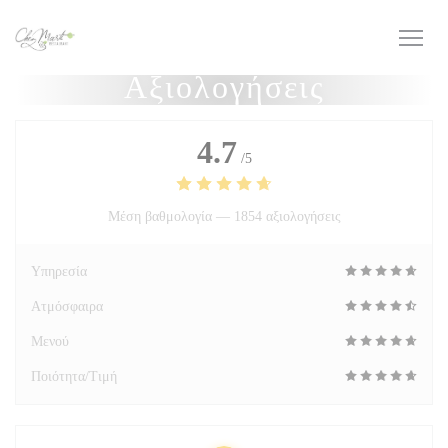
Πίνακας διαχείρισης "Μπισκότων" (Cookies)
Αξιολογήσεις
4.7
/5
Μέση βαθμολογία —
1854 αξιολογήσεις
Υπηρεσία
Ατμόσφαιρα
Μενού
Ποιότητα/Τιμή