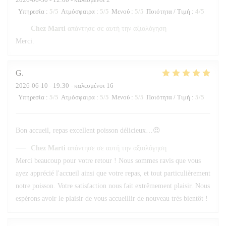
Υπηρεσία
:
5
/5
Ατμόσφαιρα
:
5
/5
Μενού
:
5
/5
Ποιότητα / Τιμή
:
4
/5
Chez Marti
απάντησε σε αυτή την αξιολόγηση
Merci.
G
2026-06-10
- 19:30 - καλεσμένοι 16
Υπηρεσία
:
5
/5
Ατμόσφαιρα
:
5
/5
Μενού
:
5
/5
Ποιότητα / Τιμή
:
5
/5
Bon accueil, repas excellent poisson délicieux…😍
Chez Marti
απάντησε σε αυτή την αξιολόγηση
Merci beaucoup pour votre retour ! Nous sommes ravis que vous
ayez apprécié l'accueil ainsi que votre repas, et tout particulièrement
notre poisson. Votre satisfaction nous fait extrêmement plaisir. Nous
espérons avoir le plaisir de vous accueillir de nouveau très bientôt !