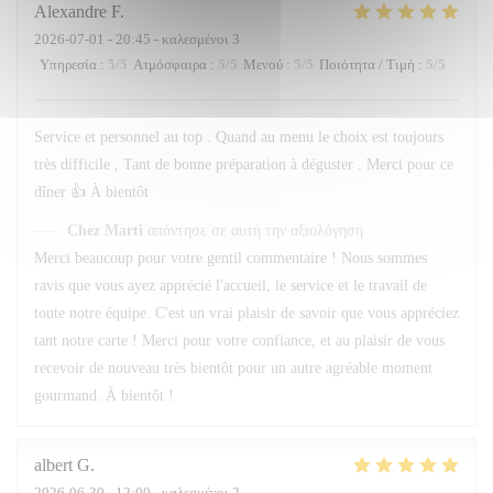
Alexandre
F
2026-07-01
- 20:45 - καλεσμένοι 3
Υπηρεσία
:
5
/5
Ατμόσφαιρα
:
5
/5
Μενού
:
5
/5
Ποιότητα / Τιμή
:
5
/5
Service et personnel au top . Quand au menu le choix est toujours
très difficile , Tant de bonne préparation à déguster . Merci pour ce
dîner 👍 À bientôt
Chez Marti
απάντησε σε αυτή την αξιολόγηση
Merci beaucoup pour votre gentil commentaire ! Nous sommes
ravis que vous ayez apprécié l'accueil, le service et le travail de
toute notre équipe. C'est un vrai plaisir de savoir que vous appréciez
tant notre carte ! Merci pour votre confiance, et au plaisir de vous
recevoir de nouveau très bientôt pour un autre agréable moment
gourmand. À bientôt !
albert
G
2026-06-30
- 12:00 - καλεσμένοι 2