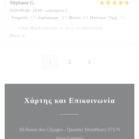
Stéphanie
G
2026-06-09
- 20:00 - καλεσμένοι 2
Υπηρεσία
:
5
/5
Ατμόσφαιρα
:
5
/5
Μενού
:
5
/5
Ποιότητα / Τιμή
:
5
/5
Chez Marti
απάντησε σε αυτή την αξιολόγηση
Merci ☺️
1
2
3
Χάρτης και Επικοινωνία
60 Route des Cépages - Quartier Montfleury 07170
((ανοίγει σε νέο παράθυρο))
Saint Germain