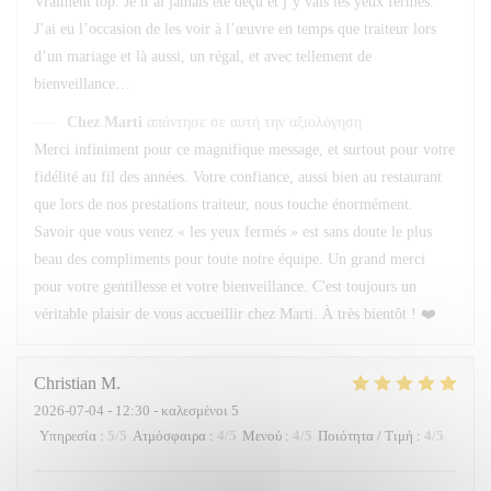
Vraiment top. Je n’ai jamais été déçu et j’y vais les yeux fermés.
J’ai eu l’occasion de les voir à l’œuvre en temps que traiteur lors
d’un mariage et là aussi, un régal, et avec tellement de
bienveillance…
Chez Marti
απάντησε σε αυτή την αξιολόγηση
Merci infiniment pour ce magnifique message, et surtout pour votre
fidélité au fil des années. Votre confiance, aussi bien au restaurant
que lors de nos prestations traiteur, nous touche énormément.
Savoir que vous venez « les yeux fermés » est sans doute le plus
beau des compliments pour toute notre équipe. Un grand merci
pour votre gentillesse et votre bienveillance. C'est toujours un
véritable plaisir de vous accueillir chez Marti. À très bientôt ! ❤️
Christian
M
2026-07-04
- 12:30 - καλεσμένοι 5
Υπηρεσία
:
5
/5
Ατμόσφαιρα
:
4
/5
Μενού
:
4
/5
Ποιότητα / Τιμή
:
4
/5