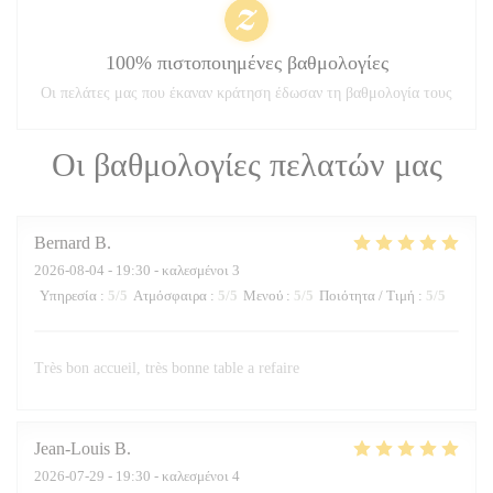
100% πιστοποιημένες βαθμολογίες
Οι πελάτες μας που έκαναν κράτηση έδωσαν τη βαθμολογία τους
Οι βαθμολογίες πελατών μας
Bernard
B
2026-08-04
- 19:30 - καλεσμένοι 3
Υπηρεσία
:
5
/5
Ατμόσφαιρα
:
5
/5
Μενού
:
5
/5
Ποιότητα / Τιμή
:
5
/5
Très bon accueil, très bonne table a refaire
Jean-Louis
B
2026-07-29
- 19:30 - καλεσμένοι 4