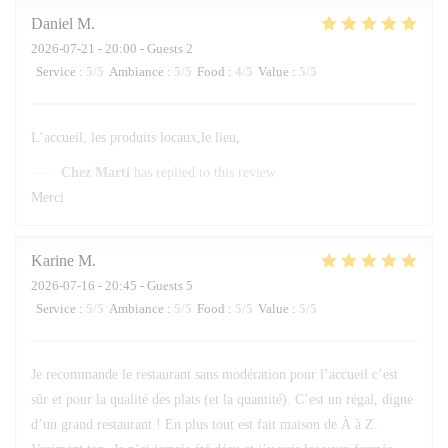
Daniel
M
2026-07-21
- 20:00 - Guests 2
Service
:
5
/5
Ambiance
:
5
/5
Food
:
4
/5
Value
:
5
/5
L’accueil, les produits locaux,le lieu,
Chez Marti
has replied to this review
Merci
Karine
M
2026-07-16
- 20:45 - Guests 5
Service
:
5
/5
Ambiance
:
5
/5
Food
:
5
/5
Value
:
5
/5
Je recommande le restaurant sans modération pour l’accueil c’est
sûr et pour la qualité des plats (et la quantité). C’est un régal, digne
d’un grand restaurant ! En plus tout est fait maison de À à Z.