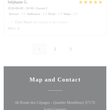
Stéphanie
G
2026-06-09
- 20:00 - Guests 2
Service
:
5
/5
Ambiance
:
5
/5
Food
:
5
/5
Value
:
5
/5
Chez Marti
has replied to this review
Merci ☺️
1
2
3
Map and Contact
60 Route des Cépages - Quartier Montfleury 07170
((opens in a new window))
Saint Germain