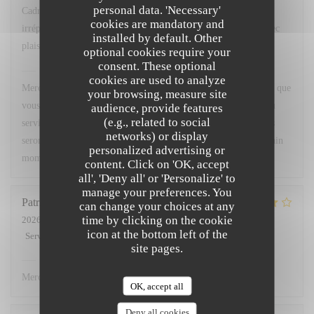
personal data. 'Necessary'
Cadre agréable, excellente cuisine avec un service
cookies are mandatory and
irréprochable...que demander de plus ? Nous y retournerons avec
installed by default. Other
plaisir.
optional cookies require your
consent. These optional
Chez Marti
has replied to this review
cookies are used to analyze
Merci beaucoup pour votre superbe retour ! Nous sommes ravis que
your browsing, measure site
vous ayez apprécié le cadre, notre cuisine ainsi que la qualité du
audience, provide features
(e.g., related to social
service. Votre satisfaction est notre plus belle récompense. Nous
networks) or display
serons très heureux de vous accueillir à nouveau pour un prochain
personalized advertising or
moment gourmand. À très bientôt !
content. Click on 'OK, accept
all', 'Deny all' or 'Personalize' to
manage your preferences. You
Patricia
L
can change your choices at any
time by clicking on the cookie
2026-07-02
- 12:00 - Guests 3
icon at the bottom left of the
Service
:
5
/5
Ambiance
:
4
/5
Food
:
4
/5
Value
:
4
/5
site pages.
Chez Marti
has replied to this review
Merci.
OK, accept all
Deny all cookies