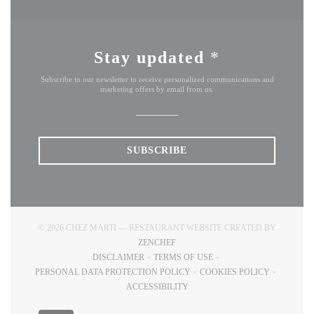
Stay updated
*
Subscribe to our newsletter to receive personalized communications and
marketing offers by email from us.
SUBSCRIBE
© 2026 CHEZ MARTI — RESTAURANT WEBSITE CREATED BY
((OPENS IN A NEW WINDOW))
ZENCHEF
DISCLAIMER
TERMS OF USE
((OPENS IN A NEW WINDOW))
((OPENS IN A NEW WINDOW))
PERSONAL DATA PROTECTION POLICY
COOKIES POLICY
((OPENS IN A NEW WINDOW))
((OPENS IN A NEW
ACCESSIBILITY
((OPENS IN A NEW WINDOW))