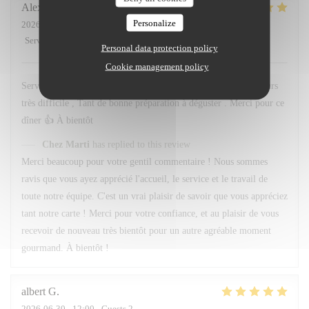
Alexandre
F
Personalize
2026-07-01
- 20:45 - Guests 3
Service
:
5
/5
Ambiance
:
5
/5
Food
:
5
/5
Value
:
5
/5
Personal data protection policy
Cookie management policy
Service et personnel au top . Quand au menu le choix est toujours
très difficile , Tant de bonne préparation à déguster . Merci pour ce
dîner 👍 À bientôt
Chez Marti
has replied to this review
Merci beaucoup pour votre gentil commentaire ! Nous sommes
ravis que vous ayez apprécié l'accueil, le service et le travail de
toute notre équipe. C'est un vrai plaisir de savoir que vous appréciez
tant notre carte ! Merci pour votre confiance, et au plaisir de vous
recevoir de nouveau très bientôt pour un autre agréable moment
gourmand. À bientôt !
albert
G
2026-06-30
- 12:00 - Guests 2