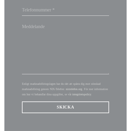
Enligt marknadsföringslagen har du rätt att spärra dig mot oönskad
marknadsföring genom NIX-Telefon:
nixtelefon.org
. För mer information
om hur vi behandlar dina uppgifter, se vår
integritetspolicy
.