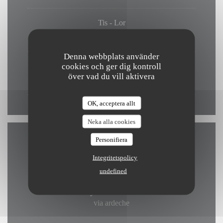
Tis
-
Lor
10:00 - 14:30
18:30 - 23:00
•
Denna webbplats använder
cookies och ger dig kontroll
Söndag
över vad du vill aktivera
Stängd
OK, acceptera allt
Neka alla cookies
Personifiera
Åtkomst
Integritetspolicy
undefined
Cykelstation
via ardeche