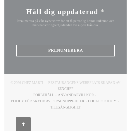
Håll dig uppdaterad
*
Prenumerera på vårt nyhetsbrev för att få personlig kommunikation och
marknadsföringserbjudanden via e-post från oss.
PRENUMERERA
© 2026 CHEZ MARTI — RESTAURANGENS WEBBPLATS SKAPAD AV
((ÖPPNAS I ETT NYTT FÖNSTER))
ZENCHEF
FÖRBEHÅLL
ANVÄNDARVILLKOR
((ÖPPNAS I ETT NYTT FÖNSTER))
((ÖPPNAS I ETT NYTT FÖNSTER)
POLICY FÖR SKYDD AV PERSONUPPGIFTER
COOKIESPOLICY
((ÖPPNAS I ETT NYTT FÖNSTER))
((ÖPPNAS I ETT
TILLGÄNGLIGHET
((ÖPPNAS I ETT NYTT FÖNSTER))