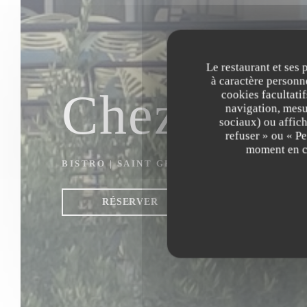
Le restaurant et ses 
à caractère personne
Chez Mart
cookies facultati
navigation, mesur
sociaux) ou affich
refuser » ou « P
moment en cl
BISTRO
|
SAINT GERMAIN
RÉSERVER